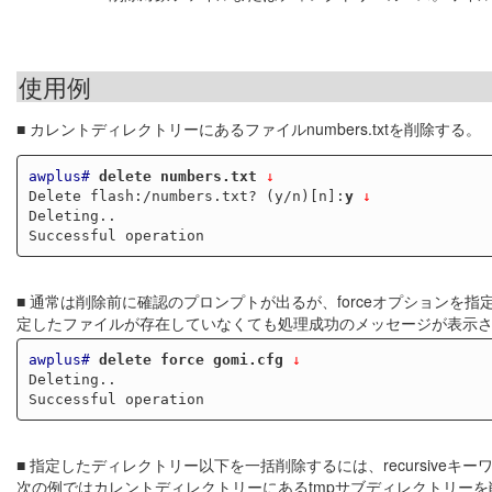
使用例
■ カレントディレクトリーにあるファイルnumbers.txtを削除する。
awplus#
delete numbers.txt
 ↓
Delete flash:/numbers.txt? (y/n)[n]:
y
↓
Deleting..

■ 通常は削除前に確認のプロンプトが出るが、forceオプション
定したファイルが存在していなくても処理成功のメッセージが表示
awplus#
delete force gomi.cfg
 ↓
Deleting..

■ 指定したディレクトリー以下を一括削除するには、recursiveキ
次の例ではカレントディレクトリーにあるtmpサブディレクトリー