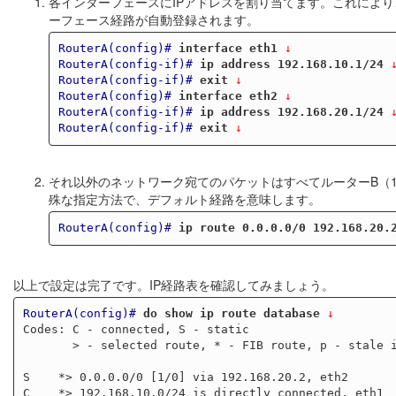
各インターフェースにIPアドレスを割り当てます。これにより、直接接続さ
ーフェース経路が自動登録されます。
RouterA(config)#
interface eth1
 ↓
RouterA(config-if)#
ip address 192.168.10.1/24
 
RouterA(config-if)#
exit
 ↓
RouterA(config)#
interface eth2
 ↓
RouterA(config-if)#
ip address 192.168.20.1/24
 
RouterA(config-if)#
exit
 ↓
それ以外のネットワーク宛てのパケットはすべてルーターB（192.1
殊な指定方法で、デフォルト経路を意味します。
RouterA(config)#
ip route 0.0.0.0/0 192.168.20.
以上で設定は完了です。IP経路表を確認してみましょう。
RouterA(config)#
do show ip route database
 ↓
Codes: C - connected, S - static

       > - selected route, * - FIB route, p - stale info

S    *> 0.0.0.0/0 [1/0] via 192.168.20.2, eth2

C    *> 192.168.10.0/24 is directly connected, eth1
