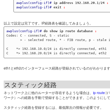
awplus(config-if)#
ip address 192.168.20.1/24
 ↓
awplus(config-if)#
exit
 ↓
以上で設定は完了です。IP経路表を確認してみましょう。
awplus(config-if)#
do show ip route database
 ↓
Codes: C - connected, S - static

       > - selected route, * - FIB route, p - stale info

C    *> 192.168.10.0/24 is directly connected, eth1

eth1とeth2のインターフェース経路が登録されているのがわかりま
スタティック経路
ネットワーク上に他のルーターが存在するような場合は、
ip route
コ
ワーク）への経路を手動で登録することができます。このようにし
スタティック経路を登録するには、最低限次の情報が必要です。