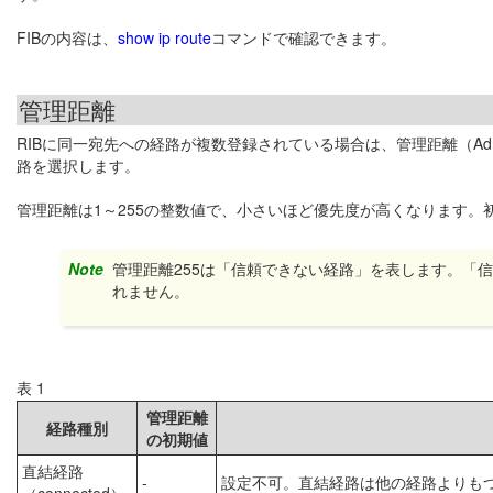
FIBの内容は、
show ip route
コマンドで確認できます。
管理距離
RIBに同一宛先への経路が複数登録されている場合は、管理距離（Adminis
路を選択します。
管理距離は1～255の整数値で、小さいほど優先度が高くなります
Note
管理距離255は「信頼できない経路」を表します。「信
れません。
表 1
管理距離
経路種別
の初期値
直結経路
-
設定不可。直結経路は他の経路よりも
（connected）