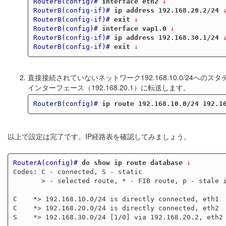
RouterB(config)#
interface eth2
 ↓
RouterB(config-if)#
ip address 192.168.20.2/24
 
RouterB(config-if)#
exit
 ↓
RouterB(config)#
interface vap1.0
 ↓
RouterB(config-if)#
ip address 192.168.30.1/24
 
RouterB(config-if)#
exit
 ↓
直接接続されていないネットワーク192.168.10.0/24へ
インターフェース（192.168.20.1）に転送します。
RouterB(config)#
ip route 192.168.10.0/24 192.1
以上で設定は完了です。IP経路表を確認してみましょう。
RouterA(config)#
do show ip route database
 ↓
Codes: C - connected, S - static

       > - selected route, * - FIB route, p - stale info

C    *> 192.168.10.0/24 is directly connected, eth1

C    *> 192.168.20.0/24 is directly connected, eth2
