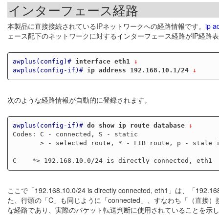
インターフェース経路
本製品に直接接続されているIPネットワークへの経路情報です。
ip a
ェース配下のネットワークに対するインターフェース経路がIP経路
awplus(config)#
interface eth1
 ↓
awplus(config-if)#
ip address 192.168.10.1/24
 ↓
次のような経路情報が自動的に登録されます。
awplus(config-if)#
do show ip route database
 ↓
Codes: C - connected, S - static

       > - selected route, * - FIB route, p - stale info

ここで「192.168.10.0/24 is directly connected, eth
た、行頭の「C」も同じように「connected」、すなわち「（直接）接
な経路であり、実際のパケット転送判断に使用されていることを示