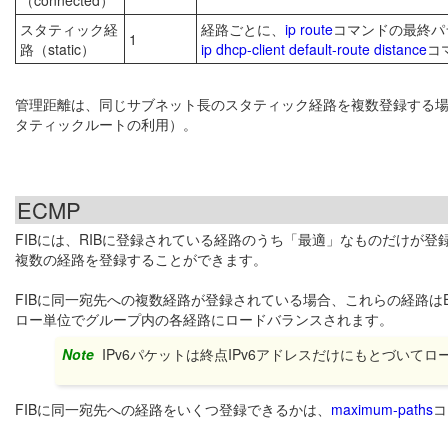
スタティック経
経路ごとに、
ip route
コマンドの最終パ
1
路（static）
ip dhcp-client default-route distance
コ
管理距離は、同じサブネット長のスタティック経路を複数登録する
タティックルートの利用）。
ECMP
FIBには、RIBに登録されている経路のうち「最適」なものだけが登
複数の経路を登録することができます。
FIBに同一宛先への複数経路が登録されている場合、これらの経路はE
ロー単位でグループ内の各経路にロードバランスされます。
Note
IPv6パケットは終点IPv6アドレスだけにもとづいて
FIBに同一宛先への経路をいくつ登録できるかは、
maximum-paths
コ