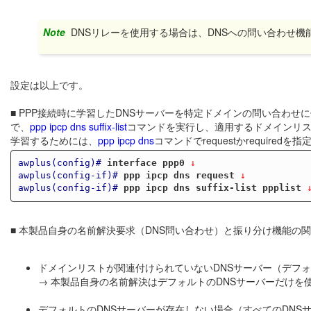
Note
DNSリレーを使用する場合は、DNSへの問い合わせ機
設定は以上です。
■ PPP接続時に学習したDNSサーバーを特定ドメインの問い合わ
で、
ppp ipcp dns suffix-list
コマンドを実行し、適用するドメインリス
学習するためには、
ppp ipcp dns
コマンドでrequestかrequir
awplus(config)#
interface ppp0
 ↓
awplus(config-if)#
ppp ipcp dns request
 ↓
awplus(config-if)#
ppp ipcp dns suffix-list ppplist
 
■ 本製品自身の名前解決要求（DNS問い合わせ）と振り分け機能の
ドメインリストが関連付けられていないDNSサーバー（デフォ
→ 本製品自身の名前解決はデフォルトのDNSサーバーだけを
デフォルトのDNSサーバーが存在しない場合（すべてのDNS