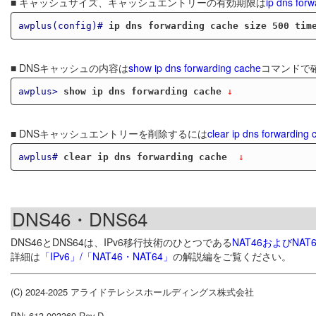
■ キャッシュサイズ、キャッシュエントリーの有効期限は
ip dns for
awplus(config)#
ip dns forwarding cache size 500 tim
■ DNSキャッシュの内容は
show ip dns forwarding cache
コマンドで
awplus>
show ip dns forwarding cache
 ↓
■ DNSキャッシュエントリーを削除するには
clear ip dns forwarding 
awplus#
clear ip dns forwarding cache 
 ↓
DNS46・DNS64
DNS46とDNS64は、IPv6移行技術のひとつである
NAT46およびNAT6
詳細は
「IPv6」/「NAT46・NAT64」
の解説編をご覧ください。
(C) 2024-2025 アライドテレシスホールディングス株式会社
PN: 613-003360 Rev.D