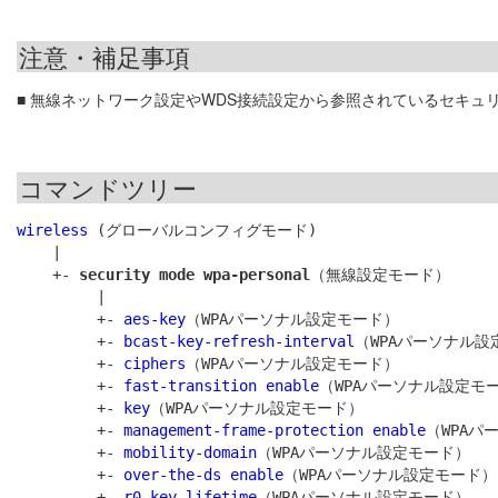
注意・補足事項
■ 無線ネットワーク設定やWDS接続設定から参照されているセキュ
コマンドツリー
wireless
 (グローバルコンフィグモード)

    |

    +- 
security mode wpa-personal
（無線設定モード）

         |

         +- 
aes-key
（WPAパーソナル設定モード）

         +- 
bcast-key-refresh-interval
（WPAパーソナル設
         +- 
ciphers
（WPAパーソナル設定モード）

         +- 
fast-transition enable
（WPAパーソナル設定モー
         +- 
key
（WPAパーソナル設定モード）

         +- 
management-frame-protection enable
（WPAパ
         +- 
mobility-domain
（WPAパーソナル設定モード）

         +- 
over-the-ds enable
（WPAパーソナル設定モード）

         +- 
r0-key-lifetime
（WPAパーソナル設定モード）
