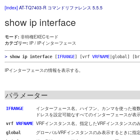
[index]
AT-TQ7403-R コマンドリファレンス 5.5.5
show ip interface
モード:
非特権EXECモード
カテゴリー:
IP / IPインターフェース
>
show ip interface
[
IFRANGE
]
[vrf
VRFNAME
|global]
[br
IPインターフェースの情報を表示する。
パラメーター
インターフェース名。ハイフン、カンマを使った複数
IFRANGE
ドレスを設定可能なすべてのインターフェースが表
VRFインスタンス名。指定したVRFインスタンスの
vrf
VRFNAME
グローバルVRFインスタンスのみ表示するときに指
global