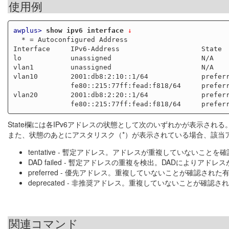
使用例
awplus>
show ipv6 interface
 ↓
  * = Autoconfigured Address

Interface     IPv6-Address                    State  
lo            unassigned                      N/A    
vlan1         unassigned                      N/A    
vlan10        2001:db8:2:10::1/64             preferr
              fe80::215:77ff:fead:f818/64     preferred

vlan20        2001:db8:2:20::1/64             preferr
State欄には各IPv6アドレスの状態として次のいずれかが表示される
また、状態のあとにアスタリスク（*）が表示されている場合、該当
tentative - 暫定アドレス。アドレスが重複していないこ
DAD failed - 暫定アドレスの重複を検出。DADによりア
preferred - 優先アドレス。重複していないことが確認さ
deprecated - 非推奨アドレス。重複していないことが確認さ
関連コマンド