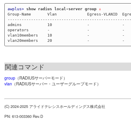
awplus>
show radius local-server group
 ↓
Group-Name       Vlan             Egress-VLANID  Egre
-----------------------------------------------------
admins           10               -              -

operators        -                -              -

vlan10members    10               -              -

関連コマンド
group
（RADIUSサーバーモード）
vlan
（RADIUSサーバー・ユーザーグループモード）
(C) 2024-2025 アライドテレシスホールディングス株式会社
PN: 613-003360 Rev.D