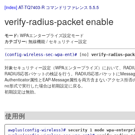
[index]
AT-TQ7403-R コマンドリファレンス 5.5.5
verify-radius-packet enable
モード:
WPAエンタープライズ設定モード
カテゴリー:
無線機能 / セキュリティー設定
(config-wireless-sec-wpa-ent)#
[no]
verify-radius-pack
対象セキュリティー設定（WPAエンタープライズ）において、RADI
RADIUS応答パケットの検証を行う。RADIUS応答パケットにMessage
Authenticator属性とEAP-Message属性を両方含まないアクセ
no形式で実行した場合は初期設定に戻る。
初期設定は無効。
使用例
awplus(config-wireless)#
security 1 mode wpa-enterpr