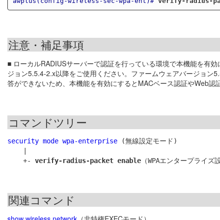
awplus(config-wireless-sec-wpa-ent)#
verify-radius-p
注意・補足事項
■ ローカルRADIUSサーバーで認証を行っている環境で本機能を有
ジョン5.5.4-2.x以降をご使用ください。ファームウェアバージョン5.5.4-
答ができないため、本機能を有効にするとMACベース認証やWeb認
コマンドツリー
security mode wpa-enterprise
 (無線設定モード)

    |

    +- 
verify-radius-packet enable
関連コマンド
show wireless network
（非特権EXECモード）