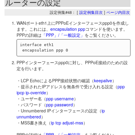
ルーターの設定
設定例集#48： [
設定例集目次
]
ページ内目次
WANポートeth1上にPPPoEインターフェースppp0を作成し
ます。これには、
encapsulation ppp
コマンドを使います。
PPPの詳細は
「PPP」/「一般設定」
をご覧ください。
interface eth1

PPPインターフェースppp0に対し、PPPoE接続のための設
定を行います。
・LCP EchoによるPPP接続状態の確認（
keepalive
）
・提示されたIPアドレスを無条件で受け入れる設定（
ppp
ipcp ip-override
）
・ユーザー名（
ppp username
）
・パスワード（
ppp password
）
・Unnumbered IPインターフェースの設定（
ip
unnumbered
）
・MSS書き換え（
ip tcp adjust-mss
）
PPPの詳細は
「PPP」/「一般設定」
をご覧ください。