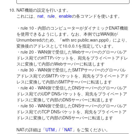
NAT機能の設定を行います。
これには、
nat
、
rule
、
enable
の各コマンドを使います。
・rule 10 - 内部のコンピューターがダイナミックENAT機能
を使用できるようにします。なお、本例ではWAN側が
Unnumberedのため、「with src public.wan.ppp0」により、
変換後のアドレスとして10.0.0.1を指定しています。
・rule 20 - WAN側で受信したWebサーバーのグローバルア
ドレス宛てのHTTPパケットを、宛先をプライベートアドレ
スに変換して内部のWebサーバーに転送します
・rule 30 - WAN側で受信したSMTPサーバーのグローバル
アドレス宛てのSMTPパケットを、宛先をプライベートアド
レスに変換して内部のSMTPサーバーに転送します
・rule 40 - WAN側で受信したDNSサーバーのグローバルア
ドレス宛てのUDP DNSパケットを、宛先をプライベートア
ドレスに変換して内部のDNSサーバーに転送します
・rule 50 - WAN側で受信したDNSサーバーのグローバルア
ドレス宛てのTCP DNSパケットを、宛先をプライベートア
ドレスに変換して内部のDNSサーバーに転送します
NATの詳細は
「UTM」/「NAT」
をご覧ください。