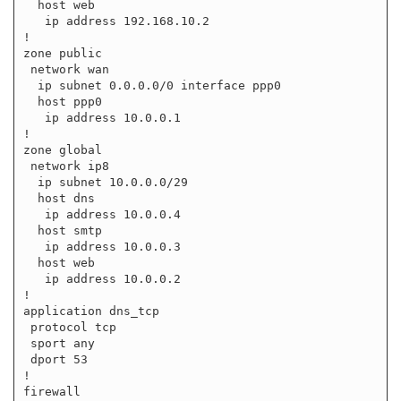
  host web

   ip address 192.168.10.2

!

zone public

 network wan

  ip subnet 0.0.0.0/0 interface ppp0

  host ppp0

   ip address 10.0.0.1

!

zone global

 network ip8

  ip subnet 10.0.0.0/29

  host dns

   ip address 10.0.0.4

  host smtp

   ip address 10.0.0.3

  host web

   ip address 10.0.0.2

!

application dns_tcp

 protocol tcp

 sport any

 dport 53

!

firewall
