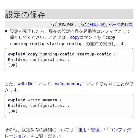
設定の保存
設定例集#48： [
設定例集目次
]
ページ内目次
設定が完了したら、現在の設定内容を起動時コンフィグとして
保存してください。これには、
copy
コマンドを「
copy
」の書式で実行します。
running-config startup-config
awplus#
copy running-config startup-config
Building configuration...

また、
write file
コマンド、
write memory
コマンドでも同じことがで
きます。
awplus#
write memory
Building configuration...

その他、設定保存の詳細については
「運用・管理」/「コンフィグ
レーション」
をご覧ください。