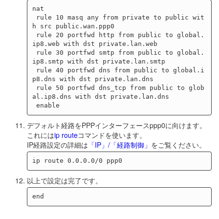
nat

 rule 10 masq any from private to public wit
h src public.wan.ppp0

 rule 20 portfwd http from public to global.
ip8.web with dst private.lan.web

 rule 30 portfwd smtp from public to global.
ip8.smtp with dst private.lan.smtp

 rule 40 portfwd dns from public to global.i
p8.dns with dst private.lan.dns

 rule 50 portfwd dns_tcp from public to glob
al.ip8.dns with dst private.lan.dns

デフォルト経路をPPPインターフェースppp0に向けます。
これには
ip route
コマンドを使います。
IP経路設定の詳細は
「IP」/「経路制御」
をご覧ください。
以上で設定は完了です。