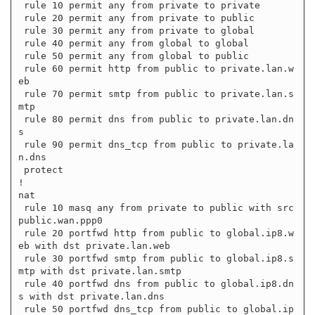
 rule 10 permit any from private to private

 rule 20 permit any from private to public

 rule 30 permit any from private to global

 rule 40 permit any from global to global

 rule 50 permit any from global to public

 rule 60 permit http from public to private.lan.w
eb

 rule 70 permit smtp from public to private.lan.s
mtp

 rule 80 permit dns from public to private.lan.dn
s

 rule 90 permit dns_tcp from public to private.la
n.dns

 protect

!

nat

 rule 10 masq any from private to public with src 
public.wan.ppp0

 rule 20 portfwd http from public to global.ip8.w
eb with dst private.lan.web

 rule 30 portfwd smtp from public to global.ip8.s
mtp with dst private.lan.smtp

 rule 40 portfwd dns from public to global.ip8.dn
s with dst private.lan.dns

 rule 50 portfwd dns_tcp from public to global.ip