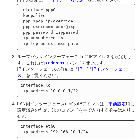
interface ppp0

 keepalive

 ppp ipcp ip-override

 ppp username user@isp 

 ppp password isppasswd 

 ip unnumbered lo

ループバックインターフェース lo にIPアドレスを設定しま
す。これには
ip address
コマンドを使います。
IPインターフェースの詳細は
「IP」/「IPインターフェー
ス」
をご覧ください。
interface lo

LAN側インターフェースeth0のIPアドレスは、
事前設定
時に
設定済みのため、次のコマンドを手で入力する必要はありま
せん。
interface eth0
