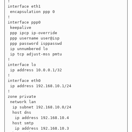
!

interface eth1

 encapsulation ppp 0

!

interface ppp0

 keepalive

 ppp ipcp ip-override

 ppp username user@isp 

 ppp password isppasswd 

 ip unnumbered lo

 ip tcp adjust-mss pmtu

!

interface lo

 ip address 10.0.0.1/32

!

interface eth0

 ip address 192.168.10.1/24

!

zone private

 network lan

  ip subnet 192.168.10.0/24

  host dns

   ip address 192.168.10.4

  host smtp

   ip address 192.168.10.3
