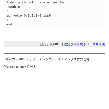
8.dns with dst private.lan.dns

 enable

!

ip route 0.0.0.0/0 ppp0

!

設定例集#48： [
設定例集目次
]
ページ内目次
(C) 2022 - 2026 アライドテレシスホールディングス株式会社
PN: 613-003066 Rev.S