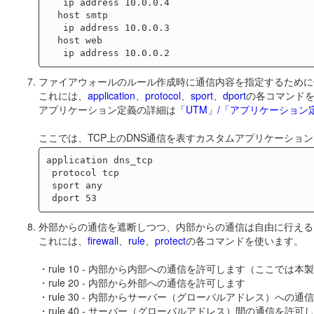
   ip address 10.0.0.4

  host smtp

   ip address 10.0.0.3

  host web

ファイアウォールのルール作成時に通信内容を指定するために
これには、
application
、
protocol
、
sport
、
dport
の各コマンド
アプリケーション定義の詳細は
「UTM」/「アプリケーション
ここでは、TCP上のDNS通信を表すカスタムアプリケーション「
application dns_tcp

 protocol tcp

 sport any

外部からの通信を遮断しつつ、内部からの通信は自由に行える
これには、
firewall
、
rule
、
protect
の各コマンドを使います。
・rule 10 - 内部から内部への通信を許可します（ここでは
・rule 20 - 内部から外部への通信を許可します
・rule 30 - 内部からサーバー（グローバルアドレス）への
・rule 40 - サーバー（グローバルアドレス）間の通信を許可