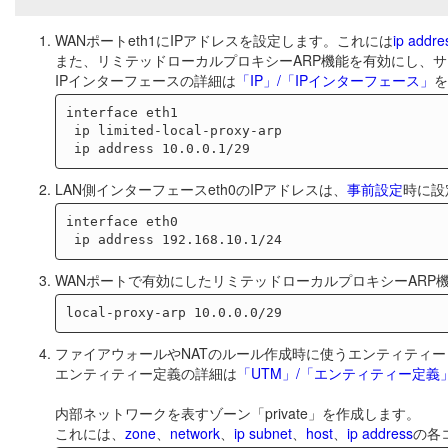
WANポートeth1にIPアドレスを設定します。これには
ip addre
また、リミテッドローカルプロキシーARP機能を有効にし、
IPインターフェースの詳細は
「IP」/「IPインターフェース」
を
interface eth1

 ip limited-local-proxy-arp

LAN側インターフェースeth0のIPアドレスは、
事前設定
時に設
interface eth0

WANポートで有効にしたリミテッドローカルプロキシーARP
ファイアウォールやNATのルール作成時に使うエンティティ
エンティティー定義の詳細は
「UTM」/「エンティティー定義
内部ネットワークを表すゾーン「private」を作成します。
これには、
zone
、
network
、
ip subnet
、
host
、
ip address
の各