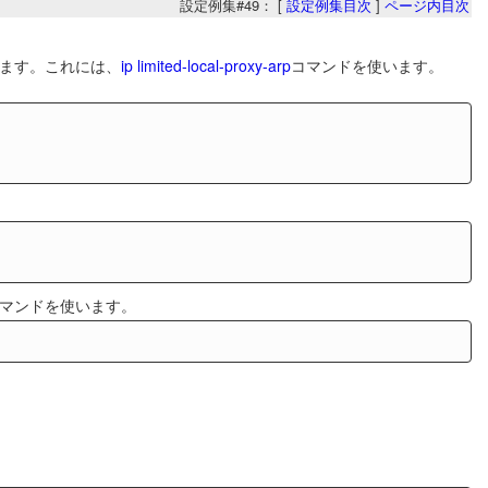
設定例集#49： [
設定例集目次
]
ページ内目次
します。これには、
ip limited-local-proxy-arp
コマンドを使います。
マンドを使います。