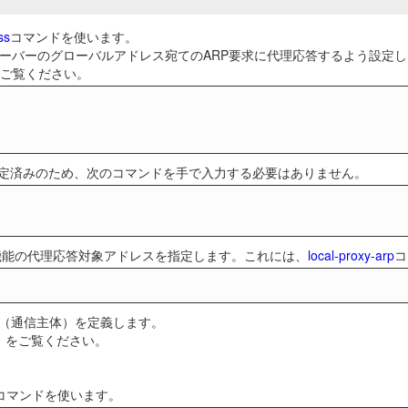
ss
コマンドを使います。
サーバーのグローバルアドレス宛てのARP要求に代理応答するよう設定
ご覧ください。
定済みのため、次のコマンドを手で入力する必要はありません。
機能の代理応答対象アドレスを指定します。これには、
local-proxy-arp
コ
ー（通信主体）を定義します。
」
をご覧ください。
コマンドを使います。