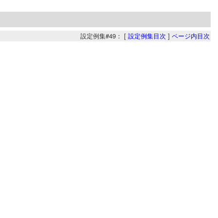
設定例集#49： [
設定例集目次
]
ページ内目次