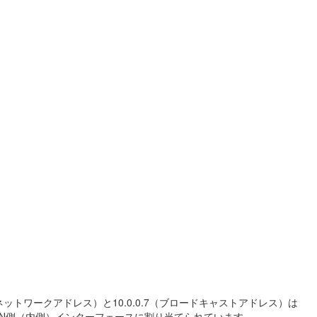
0.0（ネットワークアドレス）と10.0.0.7（ブロードキャストアドレス）は
ーのLAN側（内側）インターフェースに割り当てられています。