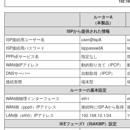
ルーターA
（本製品）
ISPから提供された情報
ISP接続用ユーザー名
user@ispA
u
ISP接続用パスワード
isppasswdA
i
PPPoEサービス名
指定なし
WAN側IPアドレス
動的割り当て（IPCP）
DNSサーバー
自動取得（IPCP）
接続形態
端末型
ルーターの基本設定
WAN側物理インターフェース
eth1
e
WAN側（ppp0）IPアドレス
接続時にISP-Aから取得
LAN側（eth0）IPアドレス
192.168.10.1/24
1
IKEフェーズ1（ISAKMP）設定