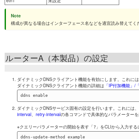
eth1
未設定
Note
構成が異なる場合はインターフェース名などを適宜読み替えてく
ルーターA（本製品）の設定
ダイナミックDNSクライアント機能を有効にします。これに
ダイナミックDNSクライアント機能の詳細は
「IP付加機能」
ダイナミックDNSサービス固有の設定を行います。これには、
interval
、
retry-interval
の各コマンドで具体的なパラメーターを
※クエリーパラメーターの開始を表す「
」をCLIから入力する
?
ddns-update-method example
