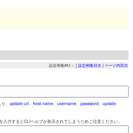
設定例集#51： [
設定例集目次
]
ページ内目次
入り、
update-url
、
host-name
、
username
、
password
、
update-
を入力するとCLIヘルプが表示されてしまうためご注意ください。