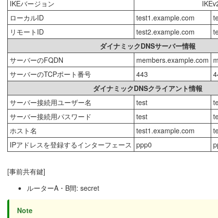
IKEバージョン
IKEv
ローカルID
test1.example.com
t
リモートID
test2.example.com
t
ダイナミックDNSサーバー情報
サーバーのFQDN
members.example.com
m
サーバーのTCPポート番号
443
4
ダイナミックDNSクライアント情報
サーバー接続用ユーザー名
test
t
サーバー接続用パスワード
test
t
ホスト名
test1.example.com
t
IPアドレスを登録するインターフェース
ppp0
p
[事前共有鍵]
ルーターA・B間: secret
Note