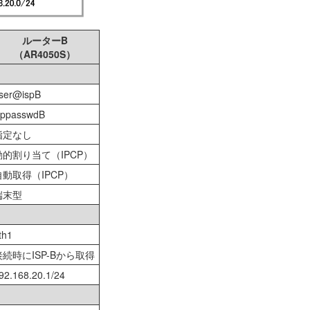
ルーターB
（AR4050S）
ser@ispB
sppasswdB
指定なし
動的割り当て（IPCP）
自動取得（IPCP）
端末型
th1
接続時にISP-Bから取得
92.168.20.1/24