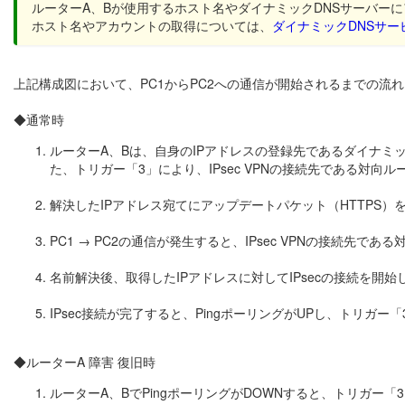
ルーターA、Bが使用するホスト名やダイナミックDNSサーバー
ホスト名やアカウントの取得については、
ダイナミックDNSサー
上記構成図において、PC1からPC2への通信が開始されるまでの流
◆通常時
ルーターA、Bは、自身のIPアドレスの登録先であるダイナミックD
た、トリガー「3」により、IPsec VPNの接続先である対向ル
解決したIPアドレス宛てにアップデートパケット（HTTPS）
PC1 → PC2の通信が発生すると、IPsec VPNの接続先であ
名前解決後、取得したIPアドレスに対してIPsecの接続を開始
IPsec接続が完了すると、PingポーリングがUPし、トリガー
◆ルーターA 障害 復旧時
ルーターA、BでPingポーリングがDOWNすると、トリガー「3