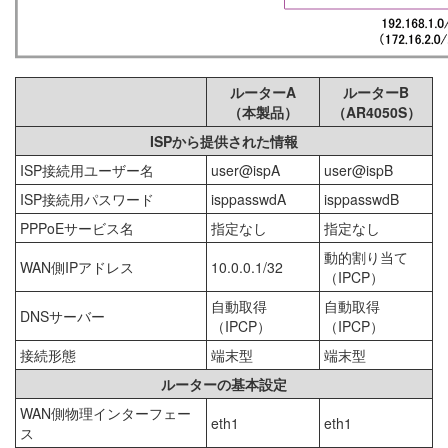
ルーターA
ルーターB
（本製品）
（AR4050S）
ISPから提供された情報
ISP接続用ユーザー名
user@ispA
user@ispB
ISP接続用パスワード
isppasswdA
isppasswdB
PPPoEサービス名
指定なし
指定なし
動的割り当て
WAN側IPアドレス
10.0.0.1/32
（IPCP）
自動取得
自動取得
DNSサーバー
（IPCP）
（IPCP）
接続形態
端末型
端末型
ルーターの基本設定
WAN側物理インターフェー
eth1
eth1
ス