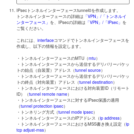
IPsecトンネルインターフェースtunnel0を作成します。
トンネルインターフェースの詳細は
「VPN」/「トンネルイ
ンターフェース」
を、IPsecの詳細は
「VPN」/「IPsec」
を
ご覧ください。
これには、
interface
コマンドでトンネルインターフェースを
作成し、以下の情報を設定します。
・トンネルインターフェースのMTU（
mtu
）
・トンネルインターフェースから送信するデリバリーパケッ
トの始点（自装置）アドレス（
tunnel source
）
・トンネルインターフェースから送信するデリバリーパケッ
トの終点（対向装置）アドレス（
tunnel destination
）
・トンネルインターフェースにおける対向装置ID（リモート
ID）（
tunnel remote name
）
・トンネルインターフェースに対するIPsec保護の適用
（
tunnel protection ipsec
）
・トンネリング方式（
tunnel mode ipsec
）
・トンネルインターフェースのIPアドレス（
ip address
）
・トンネルインターフェースにおけるMSS書き換え設定（
ip
tcp adjust-mss
）