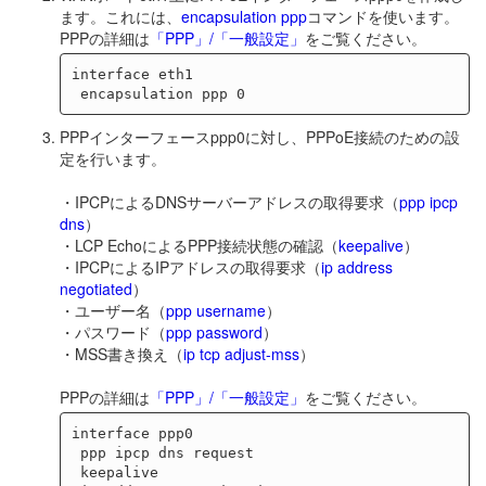
ます。これには、
encapsulation ppp
コマンドを使います。
PPPの詳細は
「PPP」/「一般設定」
をご覧ください。
interface eth1

PPPインターフェースppp0に対し、PPPoE接続のための設
定を行います。
・IPCPによるDNSサーバーアドレスの取得要求（
ppp ipcp
dns
）
・LCP EchoによるPPP接続状態の確認（
keepalive
）
・IPCPによるIPアドレスの取得要求（
ip address
negotiated
）
・ユーザー名（
ppp username
）
・パスワード（
ppp password
）
・MSS書き換え（
ip tcp adjust-mss
）
PPPの詳細は
「PPP」/「一般設定」
をご覧ください。
interface ppp0

 ppp ipcp dns request

 keepalive
