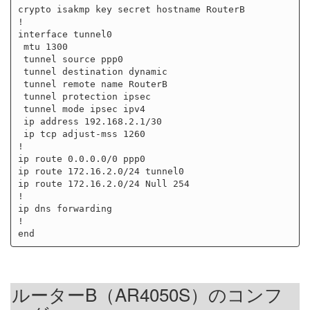
crypto isakmp key secret hostname RouterB

!

interface tunnel0

 mtu 1300

 tunnel source ppp0

 tunnel destination dynamic

 tunnel remote name RouterB

 tunnel protection ipsec

 tunnel mode ipsec ipv4

 ip address 192.168.2.1/30

 ip tcp adjust-mss 1260

!

ip route 0.0.0.0/0 ppp0

ip route 172.16.2.0/24 tunnel0

ip route 172.16.2.0/24 Null 254

!

ip dns forwarding

!

ルーターB（AR4050S）のコンフ