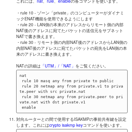
これには、
nat
、
rule
、
enable
の各コマンドを使います。
・rule 10 - ゾーン「private」のコンピューターがダイナミ
ックENAT機能を使用できるようにします
・rule 20 - LAN側の本来のアドレスからリモート側の内部
NAT後のアドレスに宛てたパケットの送信元をサブネット
NATで書き換えます。
・rule 30 - リモート側の内部NAT後のアドレスからLAN側の
内部NAT後のアドレスに宛てたパケットの宛先をLAN側の本
来のアドレスに書き換えます。
NATの詳細は
「UTM」/「NAT」
をご覧ください。
nat

 rule 10 masq any from private to public

 rule 20 netmap any from private.v1 to priva
te.peer with src private.nat

 rule 30 netmap any from private.peer to pri
vate.nat with dst private.v1

対向ルーターとの間で使用するISAKMPの事前共有鍵を設定
します。これには
crypto isakmp key
コマンドを使います。