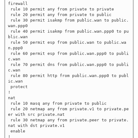
firewall

 rule 10 permit any from private to private

 rule 20 permit any from private to public

 rule 30 permit isakmp from public.wan to public.
wan.ppp0

 rule 40 permit isakmp from public.wan.ppp0 to pu
blic.wan

 rule 50 permit esp from public.wan to public.wa
n.ppp0

 rule 60 permit esp from public.wan.ppp0 to publi
c.wan

 rule 70 permit dns from public.wan.ppp0 to publi
c.wan

 rule 80 permit http from public.wan.ppp0 to publ
ic.wan

 protect

!

nat

 rule 10 masq any from private to public

 rule 20 netmap any from private.v1 to private.pe
er with src private.nat

 rule 30 netmap any from private.peer to private.
nat with dst private.v1

 enable

!
