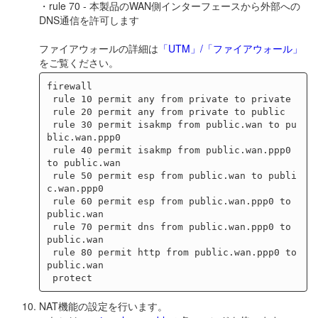
・rule 70 - 本製品のWAN側インターフェースから外部への
DNS通信を許可します
ファイアウォールの詳細は
「UTM」/「ファイアウォール」
をご覧ください。
firewall

 rule 10 permit any from private to private

 rule 20 permit any from private to public

 rule 30 permit isakmp from public.wan to pu
blic.wan.ppp0

 rule 40 permit isakmp from public.wan.ppp0 
to public.wan

 rule 50 permit esp from public.wan to publi
c.wan.ppp0

 rule 60 permit esp from public.wan.ppp0 to 
public.wan

 rule 70 permit dns from public.wan.ppp0 to 
public.wan

 rule 80 permit http from public.wan.ppp0 to 
public.wan

NAT機能の設定を行います。