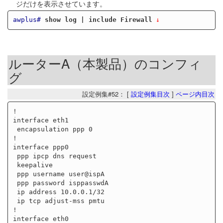
ジだけを表示させています。
awplus#
show log | include Firewall
ルーターA（本製品）のコンフィ
グ
設定例集#52： [
設定例集目次
]
ページ内目次
!

interface eth1

 encapsulation ppp 0

!

interface ppp0

 ppp ipcp dns request

 keepalive

 ppp username user@ispA

 ppp password isppasswdA

 ip address 10.0.0.1/32

 ip tcp adjust-mss pmtu

!

interface eth0
