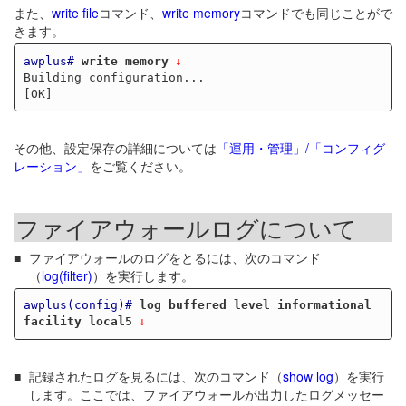
また、
write file
コマンド、
write memory
コマンドでも同じことがで
きます。
awplus#
write memory
Building configuration...

その他、設定保存の詳細については
「運用・管理」/「コンフィグ
レーション」
をご覧ください。
ファイアウォールログについて
ファイアウォールのログをとるには、次のコマンド
（
log(filter)
）を実行します。
awplus(config)#
log buffered level informational 
facility local5
記録されたログを見るには、次のコマンド（
show log
）を実行
します。ここでは、ファイアウォールが出力したログメッセー