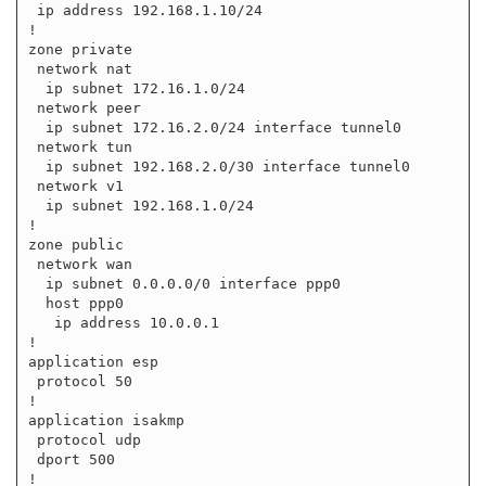
 ip address 192.168.1.10/24

!

zone private

 network nat

  ip subnet 172.16.1.0/24

 network peer

  ip subnet 172.16.2.0/24 interface tunnel0

 network tun

  ip subnet 192.168.2.0/30 interface tunnel0

 network v1

  ip subnet 192.168.1.0/24

!

zone public

 network wan

  ip subnet 0.0.0.0/0 interface ppp0

  host ppp0

   ip address 10.0.0.1

!

application esp

 protocol 50

!

application isakmp

 protocol udp

 dport 500

!
