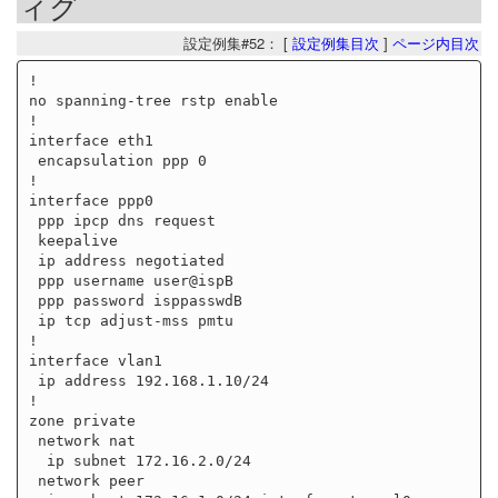
ィグ
設定例集#52： [
設定例集目次
]
ページ内目次
!

no spanning-tree rstp enable

!

interface eth1

 encapsulation ppp 0

!

interface ppp0

 ppp ipcp dns request

 keepalive

 ip address negotiated

 ppp username user@ispB

 ppp password isppasswdB

 ip tcp adjust-mss pmtu

!

interface vlan1

 ip address 192.168.1.10/24

!

zone private

 network nat

  ip subnet 172.16.2.0/24

 network peer
