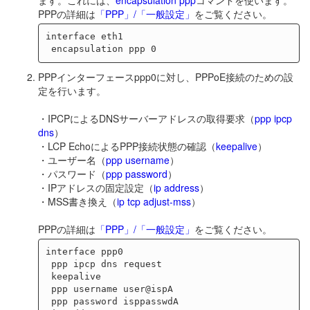
PPPの詳細は
「PPP」/「一般設定」
をご覧ください。
interface eth1

PPPインターフェースppp0に対し、PPPoE接続のための設
定を行います。
・IPCPによるDNSサーバーアドレスの取得要求（
ppp ipcp
dns
）
・LCP EchoによるPPP接続状態の確認（
keepalive
）
・ユーザー名（
ppp username
）
・パスワード（
ppp password
）
・IPアドレスの固定設定（
ip address
）
・MSS書き換え（
ip tcp adjust-mss
）
PPPの詳細は
「PPP」/「一般設定」
をご覧ください。
interface ppp0

 ppp ipcp dns request

 keepalive

 ppp username user@ispA

 ppp password isppasswdA
