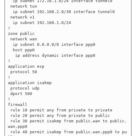
  ip subnet 172.16.1.0/24 interface tunnel0

 network tun

  ip subnet 192.168.2.0/30 interface tunnel0

 network v1

  ip subnet 192.168.1.0/24

!

zone public

 network wan

  ip subnet 0.0.0.0/0 interface ppp0

  host ppp0

   ip address dynamic interface ppp0

!

application esp

 protocol 50

!

application isakmp

 protocol udp

 dport 500

!

firewall

 rule 10 permit any from private to private

 rule 20 permit any from private to public

 rule 30 permit isakmp from public.wan to public.
wan.ppp0

 rule 40 permit isakmp from public.wan.ppp0 to pu