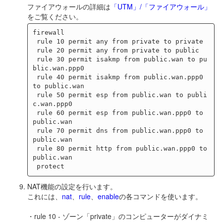
ファイアウォールの詳細は
「UTM」/「ファイアウォール」
をご覧ください。
firewall

 rule 10 permit any from private to private

 rule 20 permit any from private to public

 rule 30 permit isakmp from public.wan to pu
blic.wan.ppp0

 rule 40 permit isakmp from public.wan.ppp0 
to public.wan

 rule 50 permit esp from public.wan to publi
c.wan.ppp0

 rule 60 permit esp from public.wan.ppp0 to 
public.wan

 rule 70 permit dns from public.wan.ppp0 to 
public.wan

 rule 80 permit http from public.wan.ppp0 to 
public.wan

NAT機能の設定を行います。
これには、
nat
、
rule
、
enable
の各コマンドを使います。
・rule 10 - ゾーン「private」のコンピューターがダイナミ