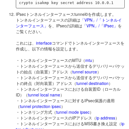
IPsecトンネルインターフェースtunnel0を作成します。
トンネルインターフェースの詳細は
「VPN」/「トンネルイ
ンターフェース」
を、IPsecの詳細は
「VPN」/「IPsec」
を
ご覧ください。
これには、
interface
コマンドでトンネルインターフェースを
作成し、以下の情報を設定します。
・トンネルインターフェースのMTU（
mtu
）
・トンネルインターフェースから送信するデリバリーパケッ
トの始点（自装置）アドレス（
tunnel source
）
・トンネルインターフェースから送信するデリバリーパケッ
トの終点（対向装置）アドレス（
tunnel destination
）
・トンネルインターフェースにおける自装置ID（ローカル
ID）（
tunnel local name
）
・トンネルインターフェースに対するIPsec保護の適用
（
tunnel protection ipsec
）
・トンネリング方式（
tunnel mode ipsec
）
・トンネルインターフェースのIPアドレス（
ip address
）
・トンネルインターフェースにおけるMSS書き換え設定（
ip