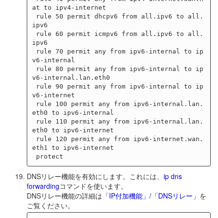
at to ipv4-internet

 rule 50 permit dhcpv6 from all.ipv6 to all.
ipv6

 rule 60 permit icmpv6 from all.ipv6 to all.
ipv6

 rule 70 permit any from ipv6-internal to ip
v6-internal

 rule 80 permit any from ipv6-internal to ip
v6-internal.lan.eth0

 rule 90 permit any from ipv6-internal to ip
v6-internet

 rule 100 permit any from ipv6-internal.lan.
eth0 to ipv6-internal

 rule 110 permit any from ipv6-internal.lan.
eth0 to ipv6-internet

 rule 120 permit any from ipv6-internet.wan.
eth1 to ipv6-internet

DNSリレー機能を有効にします。これには、
ip dns
forwarding
コマンドを使います。
DNSリレー機能の詳細は
「IP付加機能」/「DNSリレー」
を
ご覧ください。