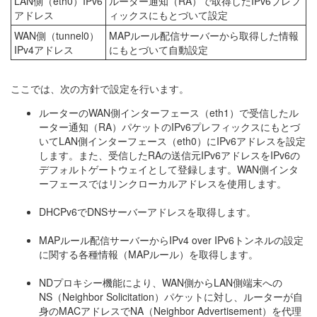
LAN側（eth0）IPv6
ルーター通知（RA）で取得したIPv6プレフ
アドレス
ィックスにもとづいて設定
WAN側（tunnel0）
MAPルール配信サーバーから取得した情報
IPv4アドレス
にもとづいて自動設定
ここでは、次の方針で設定を行います。
ルーターのWAN側インターフェース（eth1）で受信したル
ーター通知（RA）パケットのIPv6プレフィックスにもとづ
いてLAN側インターフェース（eth0）にIPv6アドレスを設定
します。また、受信したRAの送信元IPv6アドレスをIPv6の
デフォルトゲートウェイとして登録します。WAN側インタ
ーフェースではリンクローカルアドレスを使用します。
DHCPv6でDNSサーバーアドレスを取得します。
MAPルール配信サーバーからIPv4 over IPv6トンネルの設定
に関する各種情報（MAPルール）を取得します。
NDプロキシー機能により、WAN側からLAN側端末への
NS（Neighbor Solicitation）パケットに対し、ルーターが自
身のMACアドレスでNA（Neighbor Advertisement）を代理