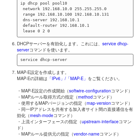
ip dhcp pool pool10

 network 192.168.10.0 255.255.255.0

 range 192.168.10.100 192.168.10.131

 dns-server 192.168.10.1

 default-router 192.168.10.1

DHCPサーバーを有効化します。これには、
service dhcp-
server
コマンドを使います。
MAP-E設定を作成します。
MAP-Eの詳細は
「IPv6」/「MAP-E」
をご覧ください。
・MAP-E設定の作成開始（
softwire-configuration
コマンド）
・MAPルール取得方式の指定（
method
コマンド）
・使用するMAPバージョンの指定（
map-version
コマンド）
・同一IPアドレスを共有する加入者サイト間の直接通信を有
効化（
mesh-mode
コマンド）
・上流インターフェースの指定（
upstream-interface
コマン
ド）
・MAPルール提供元の指定（
vendor-name
コマンド）