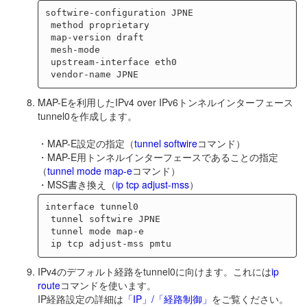
softwire-configuration JPNE

 method proprietary

 map-version draft

 mesh-mode

 upstream-interface eth0

MAP-Eを利用したIPv4 over IPv6トンネルインターフェース
tunnel0を作成します。
・MAP-E設定の指定（
tunnel softwire
コマンド）
・MAP-E用トンネルインターフェースであることの指定
（
tunnel mode map-e
コマンド）
・MSS書き換え（
ip tcp adjust-mss
）
interface tunnel0

 tunnel softwire JPNE

 tunnel mode map-e

IPv4のデフォルト経路をtunnel0に向けます。これには
ip
route
コマンドを使います。
IP経路設定の詳細は
「IP」/「経路制御」
をご覧ください。