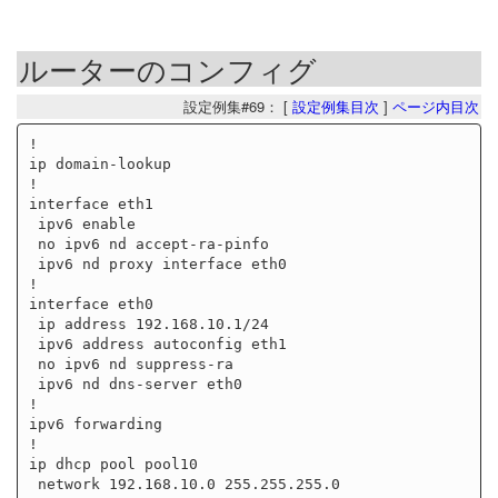
ルーターのコンフィグ
設定例集#69： [
設定例集目次
]
ページ内目次
!

ip domain-lookup

!

interface eth1

 ipv6 enable

 no ipv6 nd accept-ra-pinfo

 ipv6 nd proxy interface eth0

!

interface eth0

 ip address 192.168.10.1/24

 ipv6 address autoconfig eth1

 no ipv6 nd suppress-ra

 ipv6 nd dns-server eth0

!

ipv6 forwarding

!

ip dhcp pool pool10

 network 192.168.10.0 255.255.255.0
