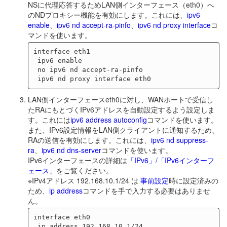
NSに代理応答するためLAN側インターフェース（eth0）へ
のNDプロキシー機能を有効にします。これには、
ipv6
enable
、
ipv6 nd accept-ra-pinfo
、
ipv6 nd proxy interface
コ
マンドを使います。
interface eth1

 ipv6 enable

 no ipv6 nd accept-ra-pinfo

LAN側インターフェースeth0に対し、WANポートで受信し
たRAにもとづくIPv6アドレスを自動設定するよう設定しま
す。これには
ipv6 address autoconfig
コマンドを使います。
また、IPv6設定情報をLAN側クライアントに通知するため、
RAの送信を有効にします。これには、
ipv6 nd suppress-
ra
、
ipv6 nd dns-server
コマンドを使います。
IPv6インターフェースの詳細は
「IPv6」/「IPv6インターフ
ェース」
をご覧ください。
※IPv4アドレス 192.168.10.1/24 は
事前設定
時に設定済みの
ため、
ip address
コマンドを手で入力する必要はありませ
ん。
interface eth0

 ip address 192.168.10.1/24
