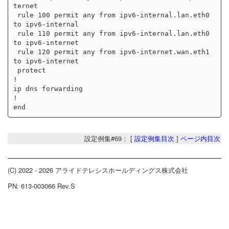
ternet

 rule 100 permit any from ipv6-internal.lan.eth0 
to ipv6-internal

 rule 110 permit any from ipv6-internal.lan.eth0 
to ipv6-internet

 rule 120 permit any from ipv6-internet.wan.eth1 
to ipv6-internet

 protect

!

ip dns forwarding

!

設定例集#69： [
設定例集目次
]
ページ内目次
(C) 2022 - 2026 アライドテレシスホールディングス株式会社
PN: 613-003066 Rev.S