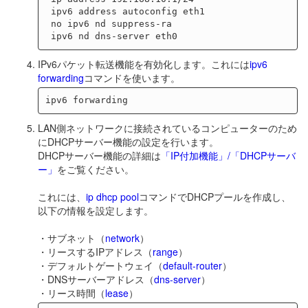
 ipv6 address autoconfig eth1

 no ipv6 nd suppress-ra

IPv6パケット転送機能を有効化します。これには
ipv6
forwarding
コマンドを使います。
LAN側ネットワークに接続されているコンピューターのため
にDHCPサーバー機能の設定を行います。
DHCPサーバー機能の詳細は
「IP付加機能」/「DHCPサーバ
ー」
をご覧ください。
これには、
ip dhcp pool
コマンドでDHCPプールを作成し、
以下の情報を設定します。
・サブネット（
network
）
・リースするIPアドレス（
range
）
・デフォルトゲートウェイ（
default-router
）
・DNSサーバーアドレス（
dns-server
）
・リース時間（
lease
）