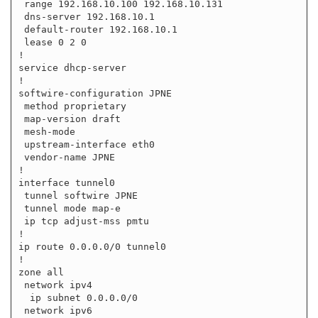
 range 192.168.10.100 192.168.10.131

 dns-server 192.168.10.1

 default-router 192.168.10.1

 lease 0 2 0

!

service dhcp-server

!

softwire-configuration JPNE

 method proprietary

 map-version draft

 mesh-mode

 upstream-interface eth0

 vendor-name JPNE

!

interface tunnel0

 tunnel softwire JPNE

 tunnel mode map-e

 ip tcp adjust-mss pmtu

!

ip route 0.0.0.0/0 tunnel0

!

zone all

 network ipv4

  ip subnet 0.0.0.0/0

 network ipv6
