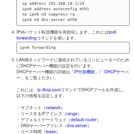
 ip address 192.168.10.1/24

 ipv6 address autoconfig eth1

 no ipv6 nd suppress-ra

IPv6パケット転送機能を有効化します。これには
ipv6
forwarding
コマンドを使います。
LAN側ネットワークに接続されているコンピューターのため
にDHCPサーバー機能の設定を行います。
DHCPサーバー機能の詳細は
「IP付加機能」/「DHCPサーバ
ー」
をご覧ください。
これには、
ip dhcp pool
コマンドでDHCPプールを作成し、
以下の情報を設定します。
・サブネット（
network
）
・リースするIPアドレス（
range
）
・デフォルトゲートウェイ（
default-router
）
・DNSサーバーアドレス（
dns-server
）
・リース時間（
lease
）