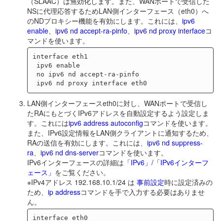
（SLAAC）は無効化します。また、WANポートで受信した
NSに代理応答するためLAN側インターフェース（eth0）へ
のNDプロキシー機能を有効にします。これには、
ipv6
enable
、
ipv6 nd accept-ra-pinfo
、
ipv6 nd proxy interface
コ
マンドを使います。
interface eth1

 ipv6 enable

 no ipv6 nd accept-ra-pinfo

LAN側インターフェースeth0に対し、WANポートで受信し
たRAにもとづくIPv6アドレスを自動設定するよう設定しま
す。これには
ipv6 address autoconfig
コマンドを使います。
また、IPv6設定情報をLAN側クライアントに通知するため、
RAの送信を有効にします。これには、
ipv6 nd suppress-
ra
、
ipv6 nd dns-server
コマンドを使います。
IPv6インターフェースの詳細は
「IPv6」/「IPv6インターフ
ェース」
をご覧ください。
※IPv4アドレス 192.168.10.1/24 は
事前設定
時に設定済みの
ため、
ip address
コマンドを手で入力する必要はありませ
ん。
interface eth0
