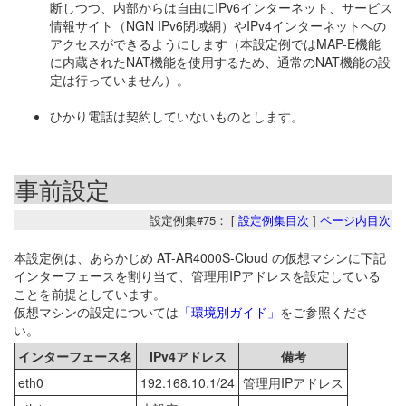
断しつつ、内部からは自由にIPv6インターネット、サービス
情報サイト（NGN IPv6閉域網）やIPv4インターネットへの
アクセスができるようにします（本設定例ではMAP-E機能
に内蔵されたNAT機能を使用するため、通常のNAT機能の設
定は行っていません）。
ひかり電話は契約していないものとします。
事前設定
設定例集#75： [
設定例集目次
]
ページ内目次
本設定例は、あらかじめ AT-AR4000S-Cloud の仮想マシンに下記
インターフェースを割り当て、管理用IPアドレスを設定している
ことを前提としています。
仮想マシンの設定については
「環境別ガイド」
をご参照くださ
い。
インターフェース名
IPv4アドレス
備考
eth0
192.168.10.1/24
管理用IPアドレス