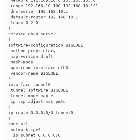
 network 192.168.10.0 255.255.255.0

 range 192.168.10.100 192.168.10.131

 dns-server 192.168.10.1

 default-router 192.168.10.1

 lease 0 2 0

!

service dhcp-server

!

softwire-configuration BIGLOBE

 method proprietary

 map-version draft

 mesh-mode

 upstream-interface eth0

 vendor-name BIGLOBE

!

interface tunnel0

 tunnel softwire BIGLOBE

 tunnel mode map-e

 ip tcp adjust-mss pmtu

!

ip route 0.0.0.0/0 tunnel0

!

zone all

 network ipv4

  ip subnet 0.0.0.0/0
