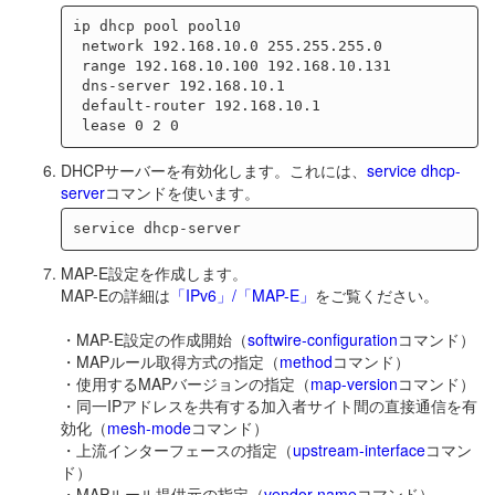
ip dhcp pool pool10

 network 192.168.10.0 255.255.255.0

 range 192.168.10.100 192.168.10.131

 dns-server 192.168.10.1

 default-router 192.168.10.1

DHCPサーバーを有効化します。これには、
service dhcp-
server
コマンドを使います。
MAP-E設定を作成します。
MAP-Eの詳細は
「IPv6」/「MAP-E」
をご覧ください。
・MAP-E設定の作成開始（
softwire-configuration
コマンド）
・MAPルール取得方式の指定（
method
コマンド）
・使用するMAPバージョンの指定（
map-version
コマンド）
・同一IPアドレスを共有する加入者サイト間の直接通信を有
効化（
mesh-mode
コマンド）
・上流インターフェースの指定（
upstream-interface
コマン
ド）
・MAPルール提供元の指定（
vendor-name
コマンド）