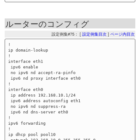
ルーターのコンフィグ
設定例集#75： [
設定例集目次
]
ページ内目次
!

ip domain-lookup

!

interface eth1

 ipv6 enable

 no ipv6 nd accept-ra-pinfo

 ipv6 nd proxy interface eth0

!

interface eth0

 ip address 192.168.10.1/24

 ipv6 address autoconfig eth1

 no ipv6 nd suppress-ra

 ipv6 nd dns-server eth0

!

ipv6 forwarding

!

ip dhcp pool pool10
