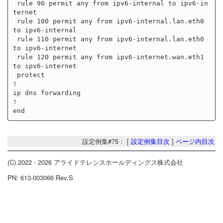
 rule 90 permit any from ipv6-internal to ipv6-in
ternet

 rule 100 permit any from ipv6-internal.lan.eth0 
to ipv6-internal

 rule 110 permit any from ipv6-internal.lan.eth0 
to ipv6-internet

 rule 120 permit any from ipv6-internet.wan.eth1 
to ipv6-internet

 protect

!

ip dns forwarding

!

設定例集#75： [
設定例集目次
]
ページ内目次
(C) 2022 - 2026 アライドテレシスホールディングス株式会社
PN: 613-003066 Rev.S