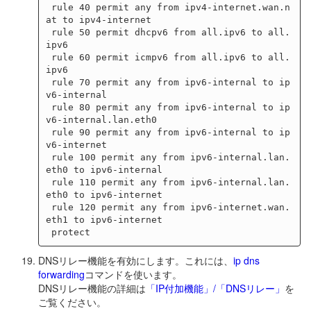
 rule 40 permit any from ipv4-internet.wan.n
at to ipv4-internet

 rule 50 permit dhcpv6 from all.ipv6 to all.
ipv6

 rule 60 permit icmpv6 from all.ipv6 to all.
ipv6

 rule 70 permit any from ipv6-internal to ip
v6-internal

 rule 80 permit any from ipv6-internal to ip
v6-internal.lan.eth0

 rule 90 permit any from ipv6-internal to ip
v6-internet

 rule 100 permit any from ipv6-internal.lan.
eth0 to ipv6-internal

 rule 110 permit any from ipv6-internal.lan.
eth0 to ipv6-internet

 rule 120 permit any from ipv6-internet.wan.
eth1 to ipv6-internet

DNSリレー機能を有効にします。これには、
ip dns
forwarding
コマンドを使います。
DNSリレー機能の詳細は
「IP付加機能」/「DNSリレー」
を
ご覧ください。