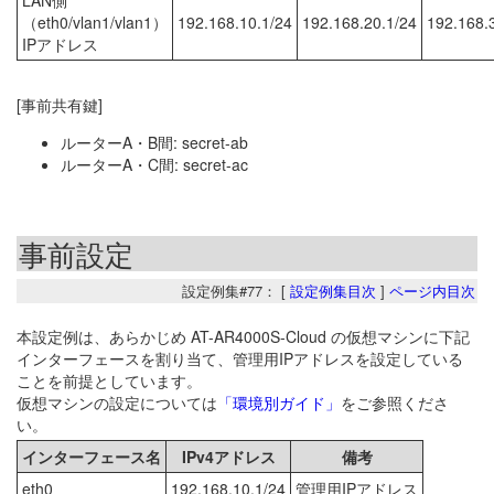
（eth0/vlan1/vlan1）
192.168.10.1/24
192.168.20.1/24
192.168.
IPアドレス
[事前共有鍵]
ルーターA・B間: secret-ab
ルーターA・C間: secret-ac
事前設定
設定例集#77： [
設定例集目次
]
ページ内目次
本設定例は、あらかじめ AT-AR4000S-Cloud の仮想マシンに下記
インターフェースを割り当て、管理用IPアドレスを設定している
ことを前提としています。
仮想マシンの設定については
「環境別ガイド」
をご参照くださ
い。
インターフェース名
IPv4アドレス
備考
eth0
192.168.10.1/24
管理用IPアドレス