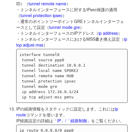
ID）（
tunnel remote name
）
・トンネルインターフェースに対するIPsec保護の適用
（
tunnel protection ipsec
）
・通常のポイントツーポイントGREトンネルインターフェ
ースとして設定（
tunnel mode gre
）
・トンネルインターフェースのIPアドレス（
ip address
）
・トンネルインターフェースにおけるMSS書き換え設定（
ip
tcp adjust-mss
）
interface tunnel0

 tunnel source ppp0

 tunnel destination 10.0.0.1

 tunnel local name SPOKE2

 tunnel remote name HUB

 tunnel protection ipsec

 tunnel mode gre

 ip address 172.16.0.3/24

IPの経路情報をスタティックに設定します。これには
ip
route
コマンドを使います。
IP経路設定の詳細は
「IP」/「経路制御」
をご覧ください。
ip route 0.0.0.0/0 ppp0
