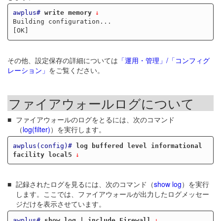
awplus#
write memory
Building configuration...

その他、設定保存の詳細については
「運用・管理」/「コンフィグ
レーション」
をご覧ください。
ファイアウォールログについて
ファイアウォールのログをとるには、次のコマンド
（
log(filter)
）を実行します。
awplus(config)#
log buffered level informational 
facility local5
記録されたログを見るには、次のコマンド（
show log
）を実行
します。ここでは、ファイアウォールが出力したログメッセー
ジだけを表示させています。
awplus#
show log | include Firewall