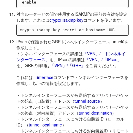
対向ルーターとの間で使用するISAKMPの事前共有鍵を設定
します。これには
crypto isakmp key
コマンドを使います。
IPsecで保護されたGREトンネルインターフェースtunnel0を
作成します。
トンネルインターフェースの詳細は
「VPN」/「トンネルイ
ンターフェース」
を、IPsecの詳細は
「VPN」/「IPsec」
を、GREの詳細は
「VPN」/「GRE」
をご覧ください。
これには、
interface
コマンドでトンネルインターフェースを
作成し、以下の情報を設定します。
・トンネルインターフェースから送信するデリバリーパケッ
トの始点（自装置）アドレス（
tunnel source
）
・トンネルインターフェースから送信するデリバリーパケッ
トの終点（対向装置）アドレス（
tunnel destination
）
・トンネルインターフェースにおける自装置ID（ローカル
ID）（
tunnel local name
）
・トンネルインターフェースにおける対向装置ID（リモート