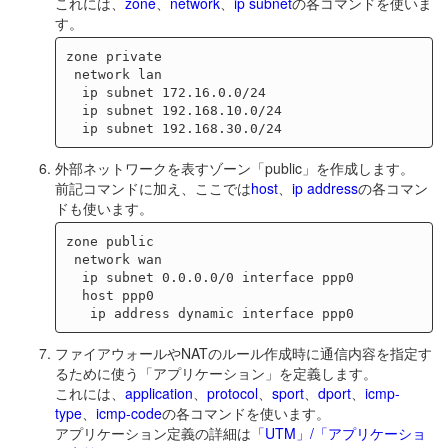
これには、
zone
、
network
、
ip subnet
の各コマンドを使いま
す。
zone private

 network lan

  ip subnet 172.16.0.0/24

  ip subnet 192.168.10.0/24

外部ネットワークを表すゾーン「public」を作成します。
前記コマンドに加え、ここでは
host
、
ip address
の各コマン
ドも使います。
zone public

 network wan

  ip subnet 0.0.0.0/0 interface ppp0

  host ppp0

ファイアウォールやNATのルール作成時に通信内容を指定す
るために使う「アプリケーション」を定義します。
これには、
application
、
protocol
、
sport
、
dport
、
icmp-
type
、
icmp-code
の各コマンドを使います。
アプリケーション定義の詳細は
「UTM」/「アプリケーショ