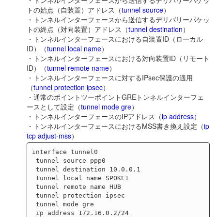
・トンネルインターフェースから送信するデリバリーパケッ
トの始点（自装置）アドレス（
tunnel source
）
・トンネルインターフェースから送信するデリバリーパケッ
トの終点（対向装置）アドレス（
tunnel destination
）
・トンネルインターフェースにおける自装置ID（ローカル
ID）（
tunnel local name
）
・トンネルインターフェースにおける対向装置ID（リモート
ID）（
tunnel remote name
）
・トンネルインターフェースに対するIPsec保護の適用
（
tunnel protection ipsec
）
・通常のポイントツーポイントGREトンネルインターフェ
ースとして設定（
tunnel mode gre
）
・トンネルインターフェースのIPアドレス（
ip address
）
・トンネルインターフェースにおけるMSS書き換え設定（
ip
tcp adjust-mss
）
interface tunnel0

 tunnel source ppp0

 tunnel destination 10.0.0.1

 tunnel local name SPOKE1

 tunnel remote name HUB

 tunnel protection ipsec

 tunnel mode gre

 ip address 172.16.0.2/24
