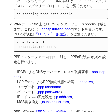
スパニングツリープロトコルの詳細は「L2スイッチング」/
「スパニングツリープロトコル」をご覧ください。
WANポートeth1上にPPPoEインターフェースppp0を作成し
ます。これには、
encapsulation ppp
コマンドを使います。
PPPの詳細は
「PPP」/「一般設定」
をご覧ください。
interface eth1

PPPインターフェースppp0に対し、PPPoE接続のための設
定を行います。
・IPCPによるDNSサーバーアドレスの取得要求（
ppp ipcp
dns
）
・LCP EchoによるPPP接続状態の確認（
keepalive
）
・ユーザー名（
ppp username
）
・パスワード（
ppp password
）
・IPアドレスの固定設定（
ip address
）
・MSS書き換え（
ip tcp adjust-mss
）
PPPの詳細は
「PPP」/「一般設定」
をご覧ください。