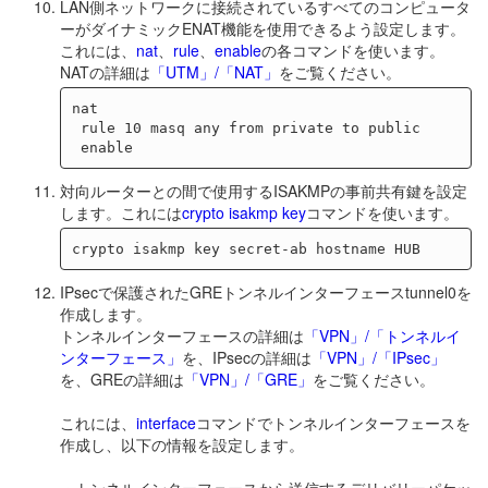
LAN側ネットワークに接続されているすべてのコンピュータ
ーがダイナミックENAT機能を使用できるよう設定します。
これには、
nat
、
rule
、
enable
の各コマンドを使います。
NATの詳細は
「UTM」/「NAT」
をご覧ください。
nat

 rule 10 masq any from private to public

対向ルーターとの間で使用するISAKMPの事前共有鍵を設定
します。これには
crypto isakmp key
コマンドを使います。
IPsecで保護されたGREトンネルインターフェースtunnel0を
作成します。
トンネルインターフェースの詳細は
「VPN」/「トンネルイ
ンターフェース」
を、IPsecの詳細は
「VPN」/「IPsec」
を、GREの詳細は
「VPN」/「GRE」
をご覧ください。
これには、
interface
コマンドでトンネルインターフェースを
作成し、以下の情報を設定します。