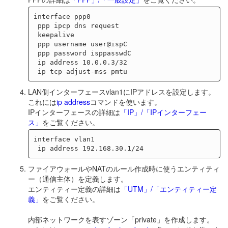
interface ppp0

 ppp ipcp dns request

 keepalive

 ppp username user@ispC

 ppp password isppasswdC

 ip address 10.0.0.3/32

LAN側インターフェースvlan1にIPアドレスを設定します。
これには
ip address
コマンドを使います。
IPインターフェースの詳細は
「IP」/「IPインターフェー
ス」
をご覧ください。
interface vlan1

ファイアウォールやNATのルール作成時に使うエンティティ
ー（通信主体）を定義します。
エンティティー定義の詳細は
「UTM」/「エンティティー定
義」
をご覧ください。
内部ネットワークを表すゾーン「private」を作成します。