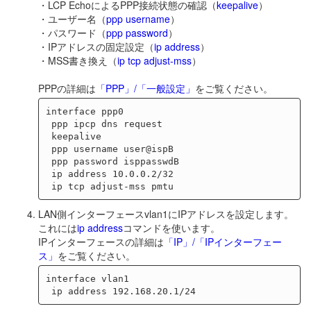
・LCP EchoによるPPP接続状態の確認（
keepalive
）
・ユーザー名（
ppp username
）
・パスワード（
ppp password
）
・IPアドレスの固定設定（
ip address
）
・MSS書き換え（
ip tcp adjust-mss
）
PPPの詳細は
「PPP」/「一般設定」
をご覧ください。
interface ppp0

 ppp ipcp dns request

 keepalive

 ppp username user@ispB

 ppp password isppasswdB

 ip address 10.0.0.2/32

LAN側インターフェースvlan1にIPアドレスを設定します。
これには
ip address
コマンドを使います。
IPインターフェースの詳細は
「IP」/「IPインターフェー
ス」
をご覧ください。
interface vlan1
