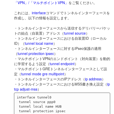
「VPN」/「マルチポイントVPN」
をご覧ください。
これには、
interface
コマンドでトンネルインターフェースを
作成し、以下の情報を設定します。
・トンネルインターフェースから送信するデリバリーパケッ
トの始点（自装置）アドレス（
tunnel source
）
・トンネルインターフェースにおける自装置ID（ローカル
ID）（
tunnel local name
）
・トンネルインターフェースに対するIPsec保護の適用
（
tunnel protection ipsec
）
・マルチポイントVPNのエンドポイント（対向装置）を動的
に学習するよう設定（
tunnel endpoint
）
・マルチポイントGREトンネルインターフェースとして設
定（
tunnel mode gre multipoint
）
・トンネルインターフェースのIPアドレス（
ip address
）
・トンネルインターフェースにおけるMSS書き換え設定（
ip
tcp adjust-mss
）
interface tunnel0

 tunnel source ppp0

 tunnel local name HUB

 tunnel protection ipsec
