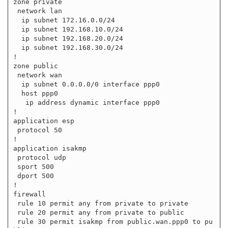
zone private

 network lan

  ip subnet 172.16.0.0/24

  ip subnet 192.168.10.0/24

  ip subnet 192.168.20.0/24

  ip subnet 192.168.30.0/24

!

zone public

 network wan

  ip subnet 0.0.0.0/0 interface ppp0

  host ppp0

   ip address dynamic interface ppp0

!

application esp

 protocol 50

!

application isakmp

 protocol udp

 sport 500

 dport 500

!

firewall

 rule 10 permit any from private to private

 rule 20 permit any from private to public

 rule 30 permit isakmp from public.wan.ppp0 to pu