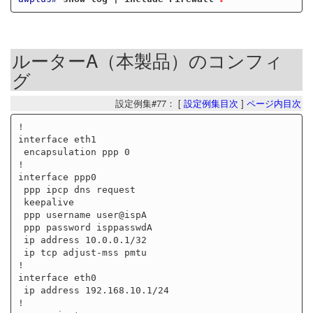
ルーターA（本製品）のコンフィ
グ
設定例集#77： [
設定例集目次
]
ページ内目次
!

interface eth1

 encapsulation ppp 0

!

interface ppp0

 ppp ipcp dns request

 keepalive

 ppp username user@ispA

 ppp password isppasswdA

 ip address 10.0.0.1/32

 ip tcp adjust-mss pmtu

!

interface eth0

 ip address 192.168.10.1/24

!
