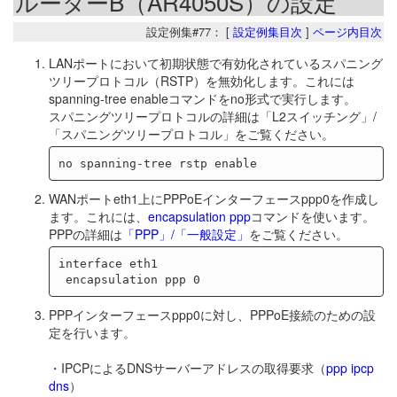
ルーターB（AR4050S）の設定
設定例集#77： [
設定例集目次
]
ページ内目次
LANポートにおいて初期状態で有効化されているスパニング
ツリープロトコル（RSTP）を無効化します。これには
spanning-tree enableコマンドをno形式で実行します。
スパニングツリープロトコルの詳細は「L2スイッチング」/
「スパニングツリープロトコル」をご覧ください。
WANポートeth1上にPPPoEインターフェースppp0を作成し
ます。これには、
encapsulation ppp
コマンドを使います。
PPPの詳細は
「PPP」/「一般設定」
をご覧ください。
interface eth1

PPPインターフェースppp0に対し、PPPoE接続のための設
定を行います。
・IPCPによるDNSサーバーアドレスの取得要求（
ppp ipcp
dns
）