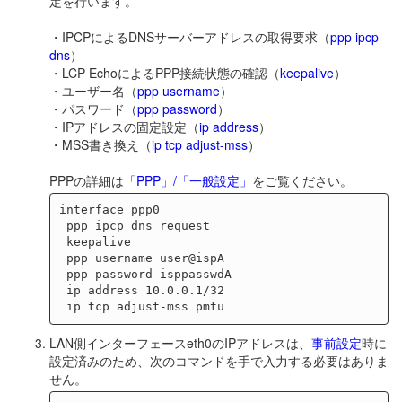
定を行います。
・IPCPによるDNSサーバーアドレスの取得要求（
ppp ipcp
dns
）
・LCP EchoによるPPP接続状態の確認（
keepalive
）
・ユーザー名（
ppp username
）
・パスワード（
ppp password
）
・IPアドレスの固定設定（
ip address
）
・MSS書き換え（
ip tcp adjust-mss
）
PPPの詳細は
「PPP」/「一般設定」
をご覧ください。
interface ppp0

 ppp ipcp dns request

 keepalive

 ppp username user@ispA

 ppp password isppasswdA

 ip address 10.0.0.1/32

LAN側インターフェースeth0のIPアドレスは、
事前設定
時に
設定済みのため、次のコマンドを手で入力する必要はありま
せん。