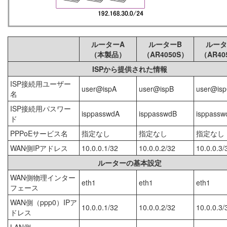
ルーターA
ルーターB
ルータ
（本製品）
（AR4050S）
（AR40
ISPから提供された情報
ISP接続用ユーザー
user@ispA
user@ispB
user@is
名
ISP接続用パスワー
isppasswdA
isppasswdB
isppassw
ド
PPPoEサービス名
指定なし
指定なし
指定なし
WAN側IPアドレス
10.0.0.1/32
10.0.0.2/32
10.0.0.3/
ルーターの基本設定
WAN側物理インター
eth1
eth1
eth1
フェース
WAN側（ppp0）IPア
10.0.0.1/32
10.0.0.2/32
10.0.0.3/
ドレス
LAN側