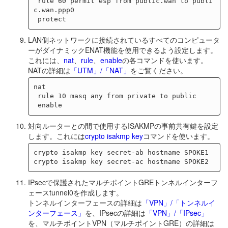
 rule 60 permit esp from public.wan to publi
c.wan.ppp0

LAN側ネットワークに接続されているすべてのコンピュータ
ーがダイナミックENAT機能を使用できるよう設定します。
これには、
nat
、
rule
、
enable
の各コマンドを使います。
NATの詳細は
「UTM」/「NAT」
をご覧ください。
nat

 rule 10 masq any from private to public

対向ルーターとの間で使用するISAKMPの事前共有鍵を設定
します。これには
crypto isakmp key
コマンドを使います。
crypto isakmp key secret-ab hostname SPOKE1

IPsecで保護されたマルチポイントGREトンネルインターフ
ェースtunnel0を作成します。
トンネルインターフェースの詳細は
「VPN」/「トンネルイ
ンターフェース」
を、IPsecの詳細は
「VPN」/「IPsec」
を、マルチポイントVPN（マルチポイントGRE）の詳細は