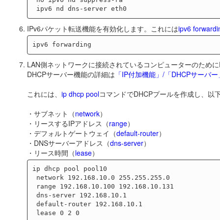
IPv6パケット転送機能を有効化します。これには
ipv6 forwardi
LAN側ネットワークに接続されているコンピューターのために
DHCPサーバー機能の詳細は
「IP付加機能」/「DHCPサーバー
これには、
ip dhcp pool
コマンドでDHCPプールを作成し、以
・サブネット（
network
）
・リースするIPアドレス（
range
）
・デフォルトゲートウェイ（
default-router
）
・DNSサーバーアドレス（
dns-server
）
・リース時間（
lease
）
ip dhcp pool pool10

 network 192.168.10.0 255.255.255.0

 range 192.168.10.100 192.168.10.131

 dns-server 192.168.10.1

 default-router 192.168.10.1
