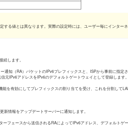
際に設定する値とは異なります。実際の設定時には、ユーザー毎にインタ
を接続します。
ター通知（RA）パケットのIPv6プレフィックスと、ISPから事前に指
送信元IPv6アドレスをIPv6のデフォルトゲートウェイとして登録します
アント機能を有効にしてプレフィックスの割り当てを受け、これを分割してLA
スの更新情報をアップデートサーバーに通知します。
ンターフェースから送信されるRAによってIPv6アドレス、デフォルトゲ