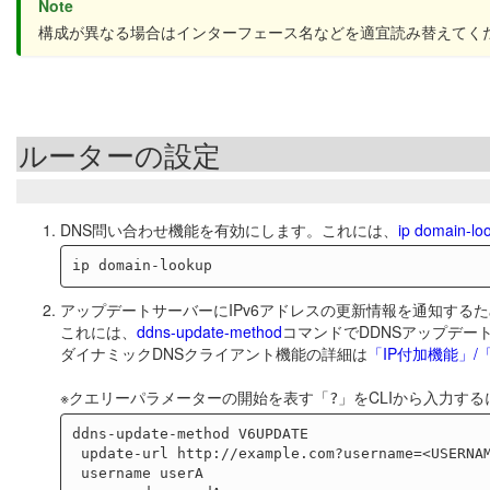
Note
構成が異なる場合はインターフェース名などを適宜読み替えてく
ルーターの設定
DNS問い合わせ機能を有効にします。これには、
ip domain-lo
アップデートサーバーにIPv6アドレスの更新情報を通知するた
これには、
ddns-update-method
コマンドでDDNSアップデー
ダイナミックDNSクライアント機能の詳細は
「IP付加機能」
※クエリーパラメーターの開始を表す「
」をCLIから入力する
?
ddns-update-method V6UPDATE

 update-url http://example.com?username=<USERNAME>&password=<PASSWORD>&ip=<IPADDRESS>

 username userA
