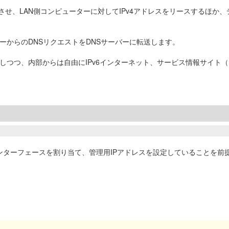
作させ、LAN側コンピューターに対してIPv4アドレスをリースするほ
ーからのDNSリクエストをDNSサーバーに転送します。
つ、内部からは自由にIPv6インターネット、サービス情報サイト（NGN
に下記インターフェースを割り当て、管理用IPアドレスを設定していることを