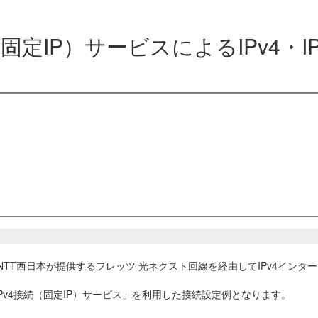
v4接続（固定IP）サービスによるIPv
東日本・NTT西日本が提供するフレッツ 光ネクスト回線を経由してIPv4イ
 IPv4接続（固定IP）サービス」を利用した接続設定例となります。