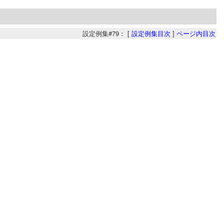
設定例集#79： [
設定例集目次
]
ページ内目次