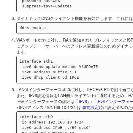
 password passwdA

ダイナミックDNSクライアント機能を有効にします。これに
WANポートeth1に対し、RAで通知されたプレフィックスとI
にアップデートサーバーへのアドレス更新通知のためダイナミ
ます。
interface eth1

 ipv6 ddns-update-method V6UPDATE

 ipv6 address suffix ::1

LAN側インターフェースeth0に対し、DHCPv6 PDで割り
また、IPv6設定情報をLAN側クライアントに通知するため、
IPv6インターフェースの詳細は
「IPv6」/「IPv6インターフェ
※IPv4アドレス 192.168.10.1/24 は
事前設定
時に設定済みのた
interface eth0

 ip address 192.168.10.1/24

 ipv6 address IPoE ::/64 eui64

 no ipv6 nd suppress-ra
