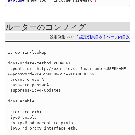
awplus#
show log | include Firewall
ルーターのコンフィグ
設定例集#80： [
設定例集目次
]
ページ内目次
!

ip domain-lookup

!

ddns-update-method V6UPDATE

 update-url http://example.com?username=<USERNAME
>&password=<PASSWORD>&ip=<IPADDRESS>

 username userA

 password passwdA

 suppress-ipv4-updates

!

ddns enable

!

interface eth1

 ipv6 enable

 no ipv6 nd accept-ra-pinfo

 ipv6 nd proxy interface eth0

!
