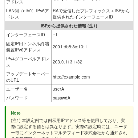
アドレス
LAN側（eth0）IPv6ア
RAで受信したプレフィックス＋ISPから
ドレス
提供されたインターフェースID
ISPから提供された情報 (注1)
インターフェースID
::1
固定IP用トンネル終端
2001:db8:3c:10::1
装置IPv6アドレス
IPv4グローバルアドレ
203.0.113.1/32
ス
アップデートサーバー
http://example.com
のURL
ユーザー名
userA
パスワード
passwdA
Note
(注1) 本設定例では例示用IPアドレス等を使用しており、実
際に設定する値とは異なります。実際の設定時には、ユーザ
ー毎にインターネットマルチフィード株式会社から通知され