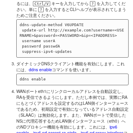
るには、
キーを入力してから
を入力してくだ
Ctrl/V
?
さい。単に
を入力するとCLIヘルプが表示されてしまう
?
ためご注意ください。
ddns-update-method V6UPDATE

 update-url http://example.com?username=<USE
RNAME>&password=<PASSWORD>&ip=<IPADDRESS>

 username userA

 password passwdA

ダイナミックDNSクライアント機能を有効にします。これ
には、
ddns enable
コマンドを使います。
WANポートeth1にリンクローカルアドレスを自動設定し、
RAを受信できるようにします。ただし本例では、実際にRA
にもとづくアドレスを設定するのはLAN側インターフェース
であるため、初期設定で有効になっているアドレス自動設定
（SLAAC）は無効化します。また、WANポートで受信した
NSに代理応答するためLAN側インターフェース（eth0）へ
のNDプロキシー機能を有効にします。これには、
ipv6
enable
、
ipv6 nd accept-ra-pinfo
、
ipv6 nd proxy interface
コ