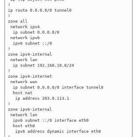
!

ip route 0.0.0.0/0 tunnel0

!

zone all

 network ipv4

  ip subnet 0.0.0.0/0

 network ipv6

  ipv6 subnet ::/0

!

zone ipv4-internal

 network lan

  ip subnet 192.168.10.0/24

!

zone ipv4-internet

 network wan

  ip subnet 0.0.0.0/0 interface tunnel0

  host nat

   ip address 203.0.113.1

!

zone ipv6-internal

 network lan

  ipv6 subnet ::/0 interface eth0

  host eth0

   ipv6 address dynamic interface eth0

!
