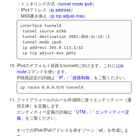
・トンネリング方式（
tunnel mode ipv6
）
・IPv4アドレス（
ip address
）
・MSS書き換え（
ip tcp adjust-mss
）
interface tunnel0

 tunnel source eth0

 tunnel destination 2001:db8:3c:10::1

 tunnel mode ipv6

 ip address 203.0.113.1/32

IPv4のデフォルト経路をtunnel0に向けます。これには
ip
route
コマンドを使います。
IP経路設定の詳細は
「IP」/「経路制御」
をご覧ください。
ファイアウォールのルール作成時に使うエンティティー（通
信主体）を定義します。
エンティティー定義の詳細は
「UTM」/「エンティティー定
義」
をご覧ください。
すべてのIPv4/IPv6アドレスを表すゾーン「all」を作成しま
す。