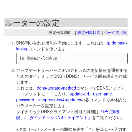
ルーターの設定
設定例集#80： [
設定例集目次
]
ページ内目次
DNS問い合わせ機能を有効にします。これには、
ip domain-
lookup
コマンドを使います。
アップデートサーバーにIPv6アドレスの更新情報を通知する
ためのダイナミックDNS（DDNS）サービス固有設定を作成
します。
これには、
ddns-update-method
コマンドでDDNSアップデ
ートメソッドモードに入り、
update-url
、
username
、
password
、
suppress-ipv4-updates
の各コマンドで具体的な
パラメーターを設定します。
ダイナミックDNSクライアント機能の詳細は
「IP付加機
能」/「ダイナミックDNSクライアント」
をご覧ください。
※クエリーパラメーターの開始を表す「
」をCLIから入力す
?