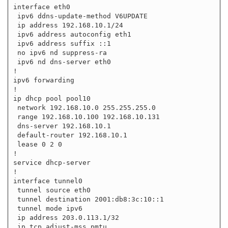
interface eth0

 ipv6 ddns-update-method V6UPDATE

 ip address 192.168.10.1/24

 ipv6 address autoconfig eth1

 ipv6 address suffix ::1

 no ipv6 nd suppress-ra

 ipv6 nd dns-server eth0

!

ipv6 forwarding

!

ip dhcp pool pool10

 network 192.168.10.0 255.255.255.0

 range 192.168.10.100 192.168.10.131

 dns-server 192.168.10.1

 default-router 192.168.10.1

 lease 0 2 0

!

service dhcp-server

!

interface tunnel0

 tunnel source eth0

 tunnel destination 2001:db8:3c:10::1

 tunnel mode ipv6

 ip address 203.0.113.1/32

 ip tcp adjust-mss pmtu
