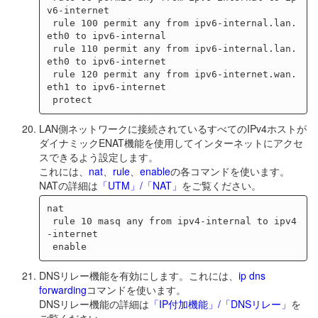
v6-internet

 rule 100 permit any from ipv6-internal.lan.
eth0 to ipv6-internal

 rule 110 permit any from ipv6-internal.lan.
eth0 to ipv6-internet

 rule 120 permit any from ipv6-internet.wan.
eth1 to ipv6-internet

LAN側ネットワークに接続されているすべてのIPv4ホストが
ダイナミックENAT機能を使用してインターネットにアクセ
スできるよう設定します。
これには、
nat
、
rule
、
enable
の各コマンドを使います。
NATの詳細は
「UTM」/「NAT」
をご覧ください。
nat

 rule 10 masq any from ipv4-internal to ipv4
-internet

DNSリレー機能を有効にします。これには、
ip dns
forwarding
コマンドを使います。
DNSリレー機能の詳細は
「IP付加機能」/「DNSリレー」
を
ご覧ください。