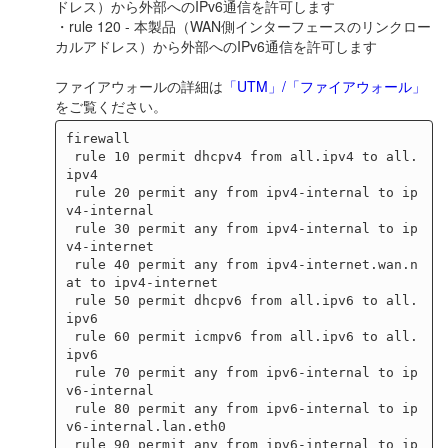
ドレス）から外部へのIPv6通信を許可します
・rule 120 - 本製品（WAN側インターフェースのリンクロー
カルアドレス）から外部へのIPv6通信を許可します
ファイアウォールの詳細は
「UTM」/「ファイアウォール」
をご覧ください。
firewall

 rule 10 permit dhcpv4 from all.ipv4 to all.
ipv4

 rule 20 permit any from ipv4-internal to ip
v4-internal

 rule 30 permit any from ipv4-internal to ip
v4-internet

 rule 40 permit any from ipv4-internet.wan.n
at to ipv4-internet

 rule 50 permit dhcpv6 from all.ipv6 to all.
ipv6

 rule 60 permit icmpv6 from all.ipv6 to all.
ipv6

 rule 70 permit any from ipv6-internal to ip
v6-internal

 rule 80 permit any from ipv6-internal to ip
v6-internal.lan.eth0

 rule 90 permit any from ipv6-internal to ip