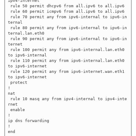
ipv4-internet

 rule 50 permit dhcpv6 from all.ipv6 to all.ipv6

 rule 60 permit icmpv6 from all.ipv6 to all.ipv6

 rule 70 permit any from ipv6-internal to ipv6-in
ternal

 rule 80 permit any from ipv6-internal to ipv6-in
ternal.lan.eth0

 rule 90 permit any from ipv6-internal to ipv6-in
ternet

 rule 100 permit any from ipv6-internal.lan.eth0 
to ipv6-internal

 rule 110 permit any from ipv6-internal.lan.eth0 
to ipv6-internet

 rule 120 permit any from ipv6-internet.wan.eth1 
to ipv6-internet

 protect

!

nat

 rule 10 masq any from ipv4-internal to ipv4-inte
rnet

 enable

!

ip dns forwarding

!
