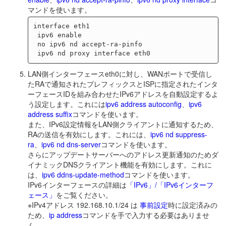
マンドを使います。
interface eth1

 ipv6 enable

 no ipv6 nd accept-ra-pinfo

LAN側インターフェースeth0に対し、WANポートで受信し
たRAで通知されたプレフィックスとISPに指定されたインタ
ーフェースIDを組み合わせたIPv6アドレスを自動設定するよ
う設定します。これには
ipv6 address autoconfig
、
ipv6
address suffix
コマンドを使います。
また、IPv6設定情報をLAN側クライアントに通知するため、
RAの送信を有効にします。これには、
ipv6 nd suppress-
ra
、
ipv6 nd dns-server
コマンドを使います。
さらにアップデートサーバーへのアドレス更新通知のためダ
イナミックDNSクライアント機能を有効にします。これに
は、
ipv6 ddns-update-method
コマンドを使います。
IPv6インターフェースの詳細は
「IPv6」/「IPv6インターフ
ェース」
をご覧ください。
※IPv4アドレス 192.168.10.1/24 は
事前設定
時に設定済みの
ため、
ip address
コマンドを手で入力する必要はありませ
ん。