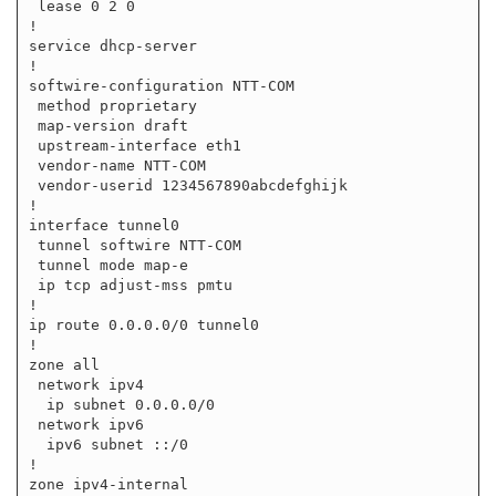
 lease 0 2 0

!

service dhcp-server

!

softwire-configuration NTT-COM

 method proprietary

 map-version draft

 upstream-interface eth1

 vendor-name NTT-COM

 vendor-userid 1234567890abcdefghijk

!

interface tunnel0

 tunnel softwire NTT-COM

 tunnel mode map-e

 ip tcp adjust-mss pmtu

!

ip route 0.0.0.0/0 tunnel0

!

zone all

 network ipv4

  ip subnet 0.0.0.0/0

 network ipv6

  ipv6 subnet ::/0

!

zone ipv4-internal
