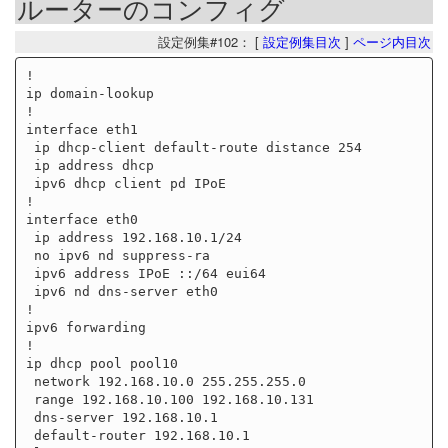
ルーターのコンフィグ
設定例集#102： [
設定例集目次
]
ページ内目次
!

ip domain-lookup

!

interface eth1

 ip dhcp-client default-route distance 254

 ip address dhcp

 ipv6 dhcp client pd IPoE

!

interface eth0

 ip address 192.168.10.1/24

 no ipv6 nd suppress-ra

 ipv6 address IPoE ::/64 eui64

 ipv6 nd dns-server eth0

!

ipv6 forwarding

!

ip dhcp pool pool10

 network 192.168.10.0 255.255.255.0

 range 192.168.10.100 192.168.10.131

 dns-server 192.168.10.1

 default-router 192.168.10.1
