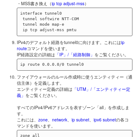
・MSS書き換え（
ip tcp adjust-mss
）
interface tunnel0

 tunnel softwire NTT-COM

 tunnel mode map-e

IPv4のデフォルト経路をtunnel0に向けます。これには
ip
route
コマンドを使います。
IP経路設定の詳細は
「IP」/「経路制御」
をご覧ください。
ファイアウォールのルール作成時に使うエンティティー（通
信主体）を定義します。
エンティティー定義の詳細は
「UTM」/「エンティティー定
義」
をご覧ください。
すべてのIPv4/IPv6アドレスを表すゾーン「all」を作成しま
す。
これには、
zone
、
network
、
ip subnet
、
ipv6 subnet
の各コ
マンドを使います。
zone all
