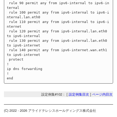
 rule 90 permit any from ipv6-internal to ipv6-in
ternal

 rule 100 permit any from ipv6-internal to ipv6-i
nternal.lan.eth0

 rule 110 permit any from ipv6-internal to ipv6-i
nternet

 rule 120 permit any from ipv6-internal.lan.eth0 
to ipv6-internal

 rule 130 permit any from ipv6-internal.lan.eth0 
to ipv6-internet

 rule 140 permit any from ipv6-internet.wan.eth1 
to ipv6-internet

 protect

!

ip dns forwarding

!

設定例集#102： [
設定例集目次
]
ページ内目次
(C) 2022 - 2026 アライドテレシスホールディングス株式会社