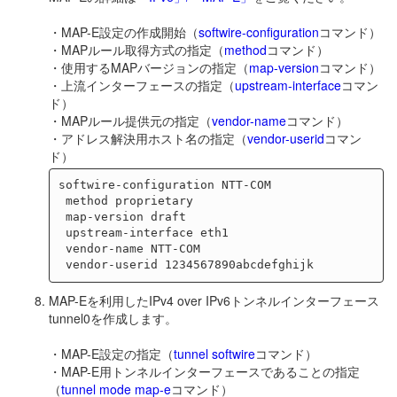
・MAP-E設定の作成開始（
softwire-configuration
コマンド）
・MAPルール取得方式の指定（
method
コマンド）
・使用するMAPバージョンの指定（
map-version
コマンド）
・上流インターフェースの指定（
upstream-interface
コマン
ド）
・MAPルール提供元の指定（
vendor-name
コマンド）
・アドレス解決用ホスト名の指定（
vendor-userid
コマン
ド）
softwire-configuration NTT-COM

 method proprietary

 map-version draft

 upstream-interface eth1

 vendor-name NTT-COM

MAP-Eを利用したIPv4 over IPv6トンネルインターフェース
tunnel0を作成します。
・MAP-E設定の指定（
tunnel softwire
コマンド）
・MAP-E用トンネルインターフェースであることの指定
（
tunnel mode map-e
コマンド）