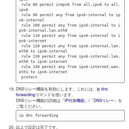
 rule 80 permit icmpv6 from all.ipv6 to all.
ipv6

 rule 90 permit any from ipv6-internal to ip
v6-internal

 rule 100 permit any from ipv6-internal to i
pv6-internal.lan.eth0

 rule 110 permit any from ipv6-internal to i
pv6-internet

 rule 120 permit any from ipv6-internal.lan.
eth0 to ipv6-internal

 rule 130 permit any from ipv6-internal.lan.
eth0 to ipv6-internet

 rule 140 permit any from ipv6-internet.wan.
eth1 to ipv6-internet

DNSリレー機能を有効にします。これには、
ip dns
forwarding
コマンドを使います。
DNSリレー機能の詳細は
「IP付加機能」/「DNSリレー」
を
ご覧ください。
以上で設定は完了です。