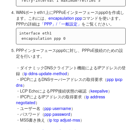
WANポートeth1上にPPPoEインターフェースppp0を作成し
ます。これには、
encapsulation ppp
コマンドを使います。
PPPの詳細は
「PPP」/「一般設定」
をご覧ください。
interface eth1

PPPインターフェースppp0に対し、PPPoE接続のための設
定を行います。
・ダイナミックDNSクライアント機能によるIPアドレスの登
録（
ip ddns-update-method
）
・IPCPによるDNSサーバーアドレスの取得要求（
ppp ipcp
dns
）
・LCP EchoによるPPP接続状態の確認（
keepalive
）
・IPCPによるIPアドレスの取得要求（
ip address
negotiated
）
・ユーザー名（
ppp username
）
・パスワード（
ppp password
）
・MSS書き換え（
ip tcp adjust-mss
）