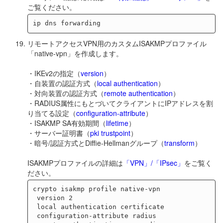
ご覧ください。
リモートアクセスVPN用のカスタムISAKMPプロファイル
「native-vpn」を作成します。
・IKEv2の指定（
version
）
・自装置の認証方式（
local authentication
）
・対向装置の認証方式（
remote authentication
）
・RADIUS属性にもとづいてクライアントにIPアドレスを割
り当てる設定（
configuration-attribute
）
・ISAKMP SA有効期間（
lifetime
）
・サーバー証明書（
pki trustpoint
）
・暗号/認証方式とDiffie-Hellmanグループ（
transform
）
ISAKMPプロファイルの詳細は
「VPN」/「IPsec」
をご覧く
ださい。
crypto isakmp profile native-vpn

 version 2

 local authentication certificate

 configuration-attribute radius
