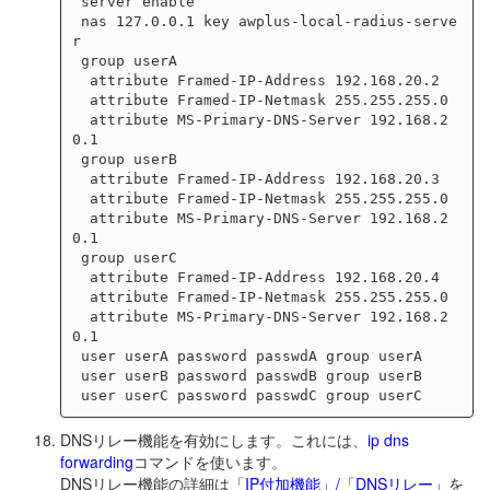
 server enable

 nas 127.0.0.1 key awplus-local-radius-serve
r

 group userA

  attribute Framed-IP-Address 192.168.20.2

  attribute Framed-IP-Netmask 255.255.255.0

  attribute MS-Primary-DNS-Server 192.168.2
0.1

 group userB

  attribute Framed-IP-Address 192.168.20.3

  attribute Framed-IP-Netmask 255.255.255.0

  attribute MS-Primary-DNS-Server 192.168.2
0.1

 group userC

  attribute Framed-IP-Address 192.168.20.4

  attribute Framed-IP-Netmask 255.255.255.0

  attribute MS-Primary-DNS-Server 192.168.2
0.1

 user userA password passwdA group userA

 user userB password passwdB group userB

DNSリレー機能を有効にします。これには、
ip dns
forwarding
コマンドを使います。
DNSリレー機能の詳細は
「IP付加機能」/「DNSリレー」
を