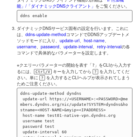
能」/「ダイナミックDNSクライアント」
をご覧ください。
ダイナミックDNSサービス固有の設定を行います。これに
は、
ddns-update-method
コマンドでDDNSアップデートメ
ソッドモードに入り、
update-url
、
host-name
、
username
、
password
、
update-interval
、
retry-interval
の各
コマンドで具体的なパラメーターを設定します。
※クエリーパラメーターの開始を表す「
」をCLIから入力す
?
るには、
キーを入力してから
を入力してくだ
Ctrl/V
?
さい。単に
を入力するとCLIヘルプが表示されてしまう
?
ためご注意ください。
ddns-update-method dyndns

 update-url https://<USERNAME>:<PASSWORD>@me
mbers.dyndns.org/nic/update?SYSTEM=dyndns&ho
stname=<HOST-NAME>&myip=<IPADDRESS>

 host-name test01-native-vpn.dyndns.org

 username test

 password test

 update-interval 60
