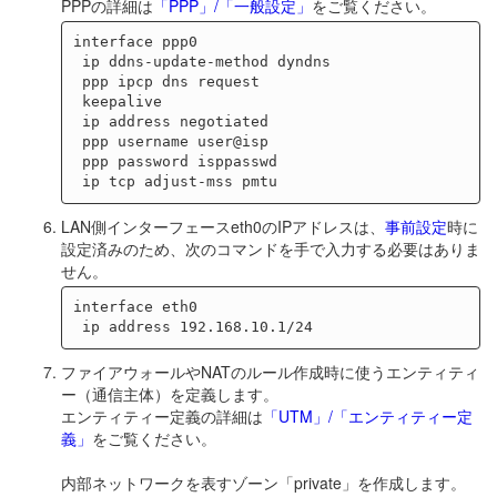
PPPの詳細は
「PPP」/「一般設定」
をご覧ください。
interface ppp0

 ip ddns-update-method dyndns

 ppp ipcp dns request

 keepalive

 ip address negotiated

 ppp username user@isp

 ppp password isppasswd

LAN側インターフェースeth0のIPアドレスは、
事前設定
時に
設定済みのため、次のコマンドを手で入力する必要はありま
せん。
interface eth0

ファイアウォールやNATのルール作成時に使うエンティティ
ー（通信主体）を定義します。
エンティティー定義の詳細は
「UTM」/「エンティティー定
義」
をご覧ください。
内部ネットワークを表すゾーン「private」を作成します。