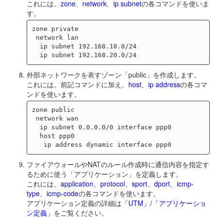
これには、
zone
、
network
、
ip subnet
の各コマンドを使いま
す。
zone private

 network lan

  ip subnet 192.168.10.0/24

外部ネットワークを表すゾーン「public」を作成します。
これには、前記コマンドに加え、
host
、
ip address
の各コマ
ンドを使います。
zone public

 network wan

  ip subnet 0.0.0.0/0 interface ppp0

  host ppp0

ファイアウォールやNATのルール作成時に通信内容を指定す
るために使う「アプリケーション」を定義します。
これには、
application
、
protocol
、
sport
、
dport
、
icmp-
type
、
icmp-code
の各コマンドを使います。
アプリケーション定義の詳細は
「UTM」/「アプリケーショ
ン定義」
をご覧ください。