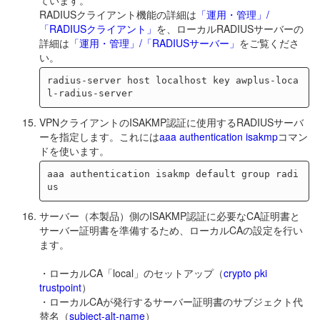
RADIUSクライアント機能の詳細は
「運用・管理」/
「RADIUSクライアント」
を、ローカルRADIUSサーバーの
詳細は
「運用・管理」/「RADIUSサーバー」
をご覧くださ
い。
radius-server host localhost key awplus-loca
VPNクライアントのISAKMP認証に使用するRADIUSサーバ
ーを指定します。これには
aaa authentication isakmp
コマン
ドを使います。
aaa authentication isakmp default group radi
サーバー（本製品）側のISAKMP認証に必要なCA証明書と
サーバー証明書を準備するため、ローカルCAの設定を行い
ます。
・ローカルCA「local」のセットアップ（
crypto pki
trustpoint
）
・ローカルCAが発行するサーバー証明書のサブジェクト代
替名（
subject-alt-name
）