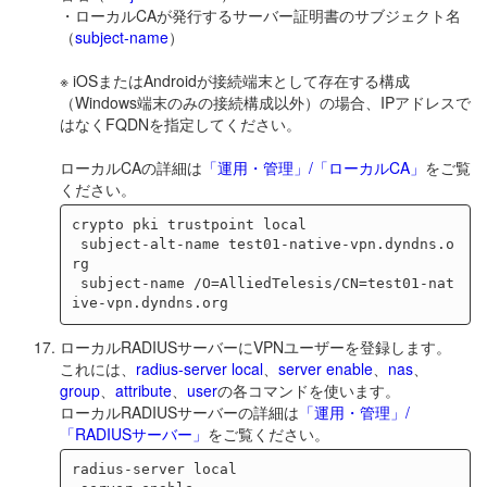
・ローカルCAが発行するサーバー証明書のサブジェクト名
（
subject-name
）
※ iOSまたはAndroidが接続端末として存在する構成
（Windows端末のみの接続構成以外）の場合、IPアドレスで
はなくFQDNを指定してください。
ローカルCAの詳細は
「運用・管理」/「ローカルCA」
をご覧
ください。
crypto pki trustpoint local

 subject-alt-name test01-native-vpn.dyndns.o
rg

 subject-name /O=AlliedTelesis/CN=test01-nat
ローカルRADIUSサーバーにVPNユーザーを登録します。
これには、
radius-server local
、
server enable
、
nas
、
group
、
attribute
、
user
の各コマンドを使います。
ローカルRADIUSサーバーの詳細は
「運用・管理」/
「RADIUSサーバー」
をご覧ください。
radius-server local
