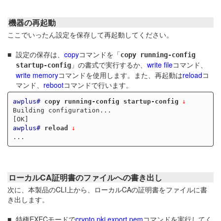
機器の再起動
ここでいったん設定を保存して再起動してください。
設定の保存は、
copy
コマンドを「
copy running-config
」の書式で実行するか、
write file
コマンド、
startup-config
write memory
コマンドを使用します。また、再起動は
reload
コ
マンド、
reboot
コマンドで行います。
awplus#
copy running-config startup-config
Building configuration...

awplus#
reload
ローカルCA証明書のファイルへの書き出し
次に、本製品のCLI上から、ローカルCAの証明書をファイルに書
き出します。
特権EXECモードで
crypto pki export pem
コマンドを実行してく