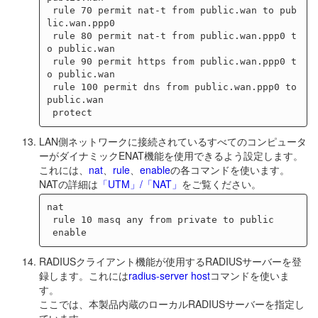
 rule 70 permit nat-t from public.wan to pub
lic.wan.ppp0

 rule 80 permit nat-t from public.wan.ppp0 t
o public.wan

 rule 90 permit https from public.wan.ppp0 t
o public.wan

 rule 100 permit dns from public.wan.ppp0 to 
public.wan

LAN側ネットワークに接続されているすべてのコンピュータ
ーがダイナミックENAT機能を使用できるよう設定します。
これには、
nat
、
rule
、
enable
の各コマンドを使います。
NATの詳細は
「UTM」/「NAT」
をご覧ください。
nat

 rule 10 masq any from private to public

RADIUSクライアント機能が使用するRADIUSサーバーを登
録します。これには
radius-server host
コマンドを使いま
す。
ここでは、本製品内蔵のローカルRADIUSサーバーを指定し
ています。