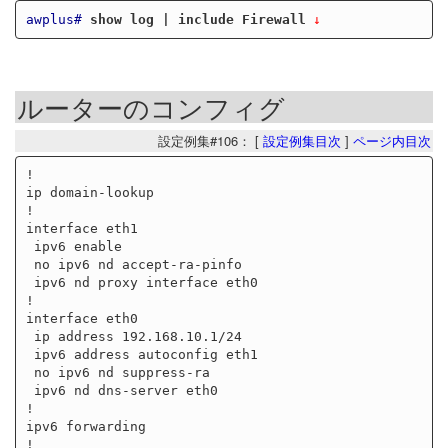
awplus#
show log | include Firewall
ルーターのコンフィグ
設定例集#106： [
設定例集目次
]
ページ内目次
!

ip domain-lookup

!

interface eth1

 ipv6 enable

 no ipv6 nd accept-ra-pinfo

 ipv6 nd proxy interface eth0

!

interface eth0

 ip address 192.168.10.1/24

 ipv6 address autoconfig eth1

 no ipv6 nd suppress-ra

 ipv6 nd dns-server eth0

!

ipv6 forwarding

!
