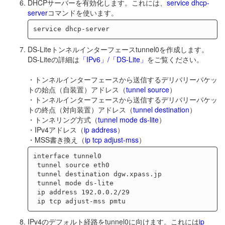
DHCPサーバーを有効化します。これには、
service dhcp-
server
コマンドを使います。
DS-Liteトンネルインターフェースtunnel0を作成します。
DS-Liteの詳細は
「IPv6」/「DS-Lite」
をご覧ください。
・トンネルインターフェースから送信するデリバリーパケッ
トの始点（自装置）アドレス（
tunnel source
）
・トンネルインターフェースから送信するデリバリーパケッ
トの終点（対向装置）アドレス（
tunnel destination
）
・トンネリング方式（
tunnel mode ds-lite
）
・IPv4アドレス（
ip address
）
・MSS書き換え（
ip tcp adjust-mss
）
interface tunnel0

 tunnel source eth0

 tunnel destination dgw.xpass.jp

 tunnel mode ds-lite

 ip address 192.0.0.2/29

IPv4のデフォルト経路をtunnel0に向けます。これには
ip