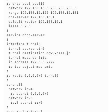
ip dhcp pool pool10

 network 192.168.10.0 255.255.255.0

 range 192.168.10.100 192.168.10.131

 dns-server 192.168.10.1

 default-router 192.168.10.1

 lease 0 2 0

!

service dhcp-server

!

interface tunnel0

 tunnel source eth0

 tunnel destination dgw.xpass.jp

 tunnel mode ds-lite

 ip address 192.0.0.2/29

 ip tcp adjust-mss pmtu

!

ip route 0.0.0.0/0 tunnel0

!

zone all

 network ipv4

  ip subnet 0.0.0.0/0

 network ipv6

  ipv6 subnet ::/0

!

zone ipv4-internal
