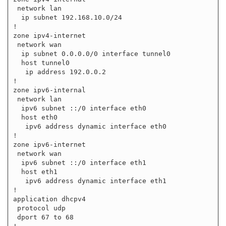
 network lan

  ip subnet 192.168.10.0/24

!

zone ipv4-internet

 network wan

  ip subnet 0.0.0.0/0 interface tunnel0

  host tunnel0

   ip address 192.0.0.2

!

zone ipv6-internal

 network lan

  ipv6 subnet ::/0 interface eth0

  host eth0

   ipv6 address dynamic interface eth0

!

zone ipv6-internet

 network wan

  ipv6 subnet ::/0 interface eth1

  host eth1

   ipv6 address dynamic interface eth1

!

application dhcpv4

 protocol udp

 dport 67 to 68
