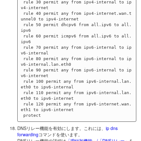
 rule 30 permit any from ipv4-internal to ip
v4-internet

 rule 40 permit any from ipv4-internet.wan.t
unnel0 to ipv4-internet

 rule 50 permit dhcpv6 from all.ipv6 to all.
ipv6

 rule 60 permit icmpv6 from all.ipv6 to all.
ipv6

 rule 70 permit any from ipv6-internal to ip
v6-internal

 rule 80 permit any from ipv6-internal to ip
v6-internal.lan.eth0

 rule 90 permit any from ipv6-internal to ip
v6-internet

 rule 100 permit any from ipv6-internal.lan.
eth0 to ipv6-internal

 rule 110 permit any from ipv6-internal.lan.
eth0 to ipv6-internet

 rule 120 permit any from ipv6-internet.wan.
eth1 to ipv6-internet

DNSリレー機能を有効にします。これには、
ip dns
forwarding
コマンドを使います。
DNSリレー機能の詳細は
「IP付加機能」/「DNSリレー」
を