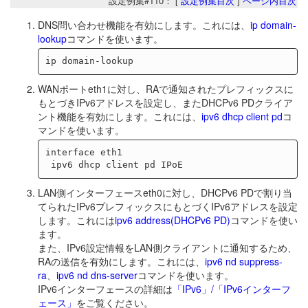
設定例集#110： [
設定例集目次
]
ページ内目次
DNS問い合わせ機能を有効にします。これには、
ip domain-
lookup
コマンドを使います。
WANポートeth1に対し、RAで通知されたプレフィックスに
もとづきIPv6アドレスを設定し、またDHCPv6 PDクライア
ント機能を有効にします。これには、
ipv6 dhcp client pd
コ
マンドを使います。
interface eth1

LAN側インターフェースeth0に対し、DHCPv6 PDで割り当
てられたIPv6プレフィックスにもとづくIPv6アドレスを設定
します。これには
ipv6 address(DHCPv6 PD)
コマンドを使い
ます。
また、IPv6設定情報をLAN側クライアントに通知するため、
RAの送信を有効にします。これには、
ipv6 nd suppress-
ra
、
ipv6 nd dns-server
コマンドを使います。
IPv6インターフェースの詳細は
「IPv6」/「IPv6インターフ
ェース」
をご覧ください。