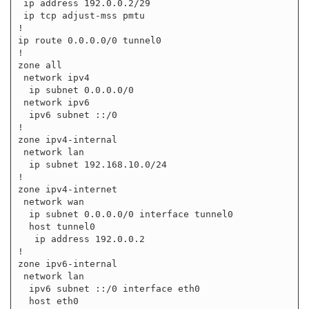
 ip address 192.0.0.2/29

 ip tcp adjust-mss pmtu

!

ip route 0.0.0.0/0 tunnel0

!

zone all

 network ipv4

  ip subnet 0.0.0.0/0

 network ipv6

  ipv6 subnet ::/0

!

zone ipv4-internal

 network lan

  ip subnet 192.168.10.0/24

!

zone ipv4-internet

 network wan

  ip subnet 0.0.0.0/0 interface tunnel0

  host tunnel0

   ip address 192.0.0.2

!

zone ipv6-internal

 network lan

  ipv6 subnet ::/0 interface eth0

  host eth0
