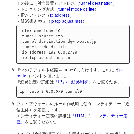
トの終点（対向装置）アドレス（
tunnel destination
）
・トンネリング方式（
tunnel mode ds-lite
）
・IPv4アドレス（
ip address
）
・MSS書き換え（
ip tcp adjust-mss
）
interface tunnel0

 tunnel source eth1

 tunnel destination dgw.xpass.jp

 tunnel mode ds-lite

 ip address 192.0.0.2/29

IPv4のデフォルト経路をtunnel0に向けます。これには
ip
route
コマンドを使います。
IP経路設定の詳細は
「IP」/「経路制御」
をご覧ください。
ファイアウォールのルール作成時に使うエンティティー（通
信主体）を定義します。
エンティティー定義の詳細は
「UTM」/「エンティティー定
義」
をご覧ください。
すべてのIPv4/IPv6アドレスを表すゾーン「all」を作成しま