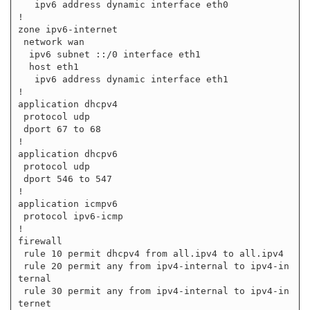
   ipv6 address dynamic interface eth0

!

zone ipv6-internet

 network wan

  ipv6 subnet ::/0 interface eth1

  host eth1

   ipv6 address dynamic interface eth1

!

application dhcpv4

 protocol udp

 dport 67 to 68

!

application dhcpv6

 protocol udp

 dport 546 to 547

!

application icmpv6

 protocol ipv6-icmp

!

firewall

 rule 10 permit dhcpv4 from all.ipv4 to all.ipv4

 rule 20 permit any from ipv4-internal to ipv4-in
ternal

 rule 30 permit any from ipv4-internal to ipv4-in
ternet
