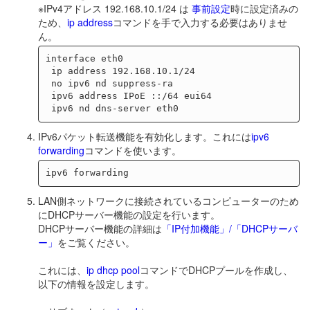
※IPv4アドレス 192.168.10.1/24 は
事前設定
時に設定済みの
ため、
ip address
コマンドを手で入力する必要はありませ
ん。
interface eth0

 ip address 192.168.10.1/24

 no ipv6 nd suppress-ra

 ipv6 address IPoE ::/64 eui64

IPv6パケット転送機能を有効化します。これには
ipv6
forwarding
コマンドを使います。
LAN側ネットワークに接続されているコンピューターのため
にDHCPサーバー機能の設定を行います。
DHCPサーバー機能の詳細は
「IP付加機能」/「DHCPサーバ
ー」
をご覧ください。
これには、
ip dhcp pool
コマンドでDHCPプールを作成し、
以下の情報を設定します。