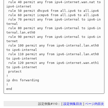
 rule 40 permit any from ipv4-internet.wan.nat to 
ipv4-internet

 rule 50 permit dhcpv6 from all.ipv6 to all.ipv6

 rule 60 permit icmpv6 from all.ipv6 to all.ipv6

 rule 70 permit any from ipv6-internal to ipv6-in
ternal

 rule 80 permit any from ipv6-internal to ipv6-in
ternal.lan.eth0

 rule 90 permit any from ipv6-internal to ipv6-in
ternet

 rule 100 permit any from ipv6-internal.lan.eth0 
to ipv6-internal

 rule 110 permit any from ipv6-internal.lan.eth0 
to ipv6-internet

 rule 120 permit any from ipv6-internet.wan.eth1 
to ipv6-internet

 protect

!

ip dns forwarding

!

設定例集#110： [
設定例集目次
]
ページ内目次