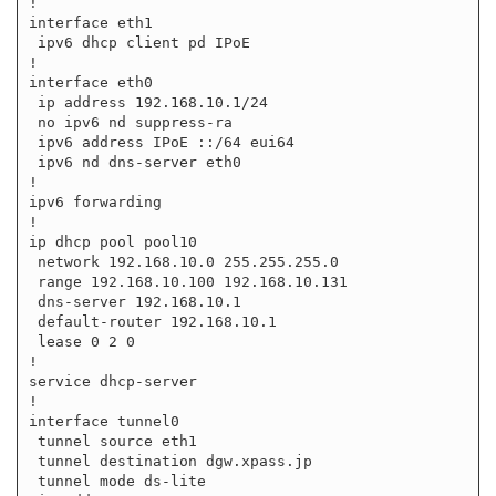
!

interface eth1

 ipv6 dhcp client pd IPoE

!

interface eth0

 ip address 192.168.10.1/24

 no ipv6 nd suppress-ra

 ipv6 address IPoE ::/64 eui64

 ipv6 nd dns-server eth0

!

ipv6 forwarding

!

ip dhcp pool pool10

 network 192.168.10.0 255.255.255.0

 range 192.168.10.100 192.168.10.131

 dns-server 192.168.10.1

 default-router 192.168.10.1

 lease 0 2 0

!

service dhcp-server

!

interface tunnel0

 tunnel source eth1

 tunnel destination dgw.xpass.jp

 tunnel mode ds-lite
