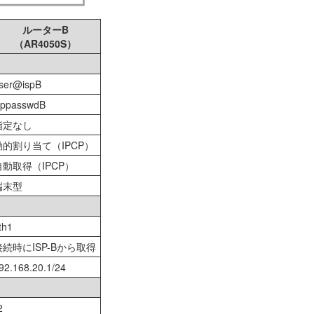
ルーターB
（AR4050S）
ser@ispB
sppasswdB
指定なし
動的割り当て（IPCP）
自動取得（IPCP）
端末型
th1
接続時にISP-Bから取得
92.168.20.1/24
2