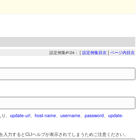
設定例集#124： [
設定例集目次
]
ページ内目次
入り、
update-url
、
host-name
、
username
、
password
、
update-
を入力するとCLIヘルプが表示されてしまうためご注意ください。