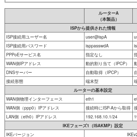
ルーターA
（本製品）
ISPから提供された情報
ISP接続用ユーザー名
user@ispA
u
ISP接続用パスワード
isppasswdA
i
PPPoEサービス名
指定なし
WAN側IPアドレス
動的割り当て（IPCP）
DNSサーバー
自動取得（IPCP）
接続形態
端末型
ルーターの基本設定
WAN側物理インターフェース
eth1
e
WAN側（ppp0）IPアドレス
接続時にISP-Aから取得
LAN側（eth0）IPアドレス
192.168.10.1/24
1
IKEフェーズ1（ISAKMP）設定
IKEバージョン
IKEv