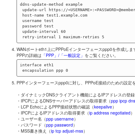
ddns-update-method example

 update-url https://<USERNAME>:<PASSWORD>@members.example.com/update?hostname=<HOST-NAME>&myip=<IPADDRESS>

 host-name test1.example.com

 username test

 password test

 update-interval 60

WANポートeth1上にPPPoEインターフェースppp0を作成し
PPPの詳細は
「PPP」/「一般設定」
をご覧ください。
interface eth1

PPPインターフェースppp0に対し、PPPoE接続のための設
・ダイナミックDNSクライアント機能によるIPアドレスの登録
・IPCPによるDNSサーバーアドレスの取得要求（
ppp ipcp dn
・LCP EchoによるPPP接続状態の確認（
keepalive
）
・IPCPによるIPアドレスの取得要求（
ip address negotiated
）
・ユーザー名（
ppp username
）
・パスワード（
ppp password
）
・MSS書き換え（
ip tcp adjust-mss
）