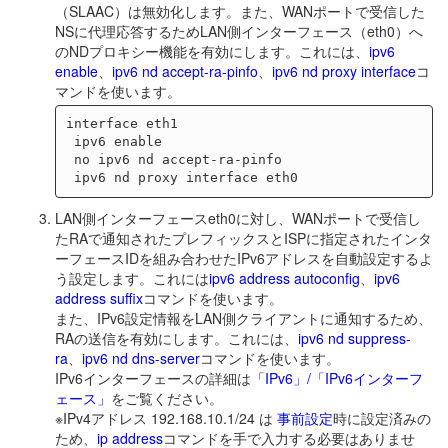
（SLAAC）は無効化します。また、WANポートで受信した
NSに代理応答するためLAN側インターフェース（eth0）へ
のNDプロキシー機能を有効にします。これには、
ipv6
enable
、
ipv6 nd accept-ra-pinfo
、
ipv6 nd proxy interface
コ
マンドを使います。
interface eth1

 ipv6 enable

 no ipv6 nd accept-ra-pinfo

LAN側インターフェースeth0に対し、WANポートで受信し
たRAで通知されたプレフィックスとISPに指定されたインタ
ーフェースIDを組み合わせたIPv6アドレスを自動設定するよ
う設定します。これには
ipv6 address autoconfig
、
ipv6
address suffix
コマンドを使います。
また、IPv6設定情報をLAN側クライアントに通知するため、
RAの送信を有効にします。これには、
ipv6 nd suppress-
ra
、
ipv6 nd dns-server
コマンドを使います。
IPv6インターフェースの詳細は
「IPv6」/「IPv6インターフ
ェース」
をご覧ください。
※IPv4アドレス 192.168.10.1/24 は
事前設定
時に設定済みの
ため、
ip address
コマンドを手で入力する必要はありませ