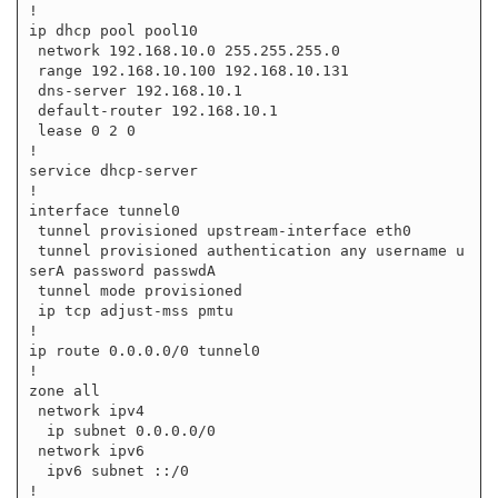
!

ip dhcp pool pool10

 network 192.168.10.0 255.255.255.0

 range 192.168.10.100 192.168.10.131

 dns-server 192.168.10.1

 default-router 192.168.10.1

 lease 0 2 0

!

service dhcp-server

!

interface tunnel0

 tunnel provisioned upstream-interface eth0

 tunnel provisioned authentication any username u
serA password passwdA

 tunnel mode provisioned

 ip tcp adjust-mss pmtu

!

ip route 0.0.0.0/0 tunnel0

!

zone all

 network ipv4

  ip subnet 0.0.0.0/0

 network ipv6

  ipv6 subnet ::/0

!
