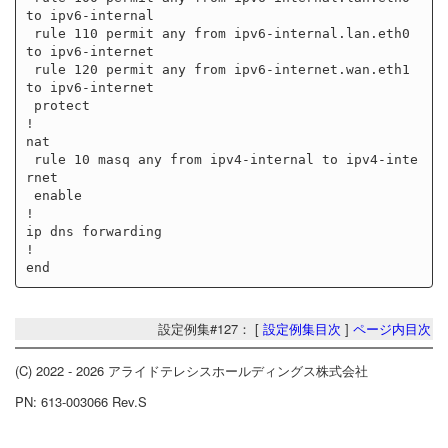
to ipv6-internal

 rule 110 permit any from ipv6-internal.lan.eth0 
to ipv6-internet

 rule 120 permit any from ipv6-internet.wan.eth1 
to ipv6-internet

 protect

!

nat

 rule 10 masq any from ipv4-internal to ipv4-inte
rnet

 enable

!

ip dns forwarding

!

設定例集#127： [
設定例集目次
]
ページ内目次
(C) 2022 - 2026 アライドテレシスホールディングス株式会社
PN: 613-003066 Rev.S