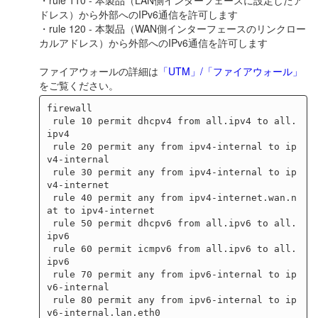
ドレス）から外部へのIPv6通信を許可します
・rule 120 - 本製品（WAN側インターフェースのリンクロー
カルアドレス）から外部へのIPv6通信を許可します
ファイアウォールの詳細は
「UTM」/「ファイアウォール」
をご覧ください。
firewall

 rule 10 permit dhcpv4 from all.ipv4 to all.
ipv4

 rule 20 permit any from ipv4-internal to ip
v4-internal

 rule 30 permit any from ipv4-internal to ip
v4-internet

 rule 40 permit any from ipv4-internet.wan.n
at to ipv4-internet

 rule 50 permit dhcpv6 from all.ipv6 to all.
ipv6

 rule 60 permit icmpv6 from all.ipv6 to all.
ipv6

 rule 70 permit any from ipv6-internal to ip
v6-internal

 rule 80 permit any from ipv6-internal to ip
v6-internal.lan.eth0
