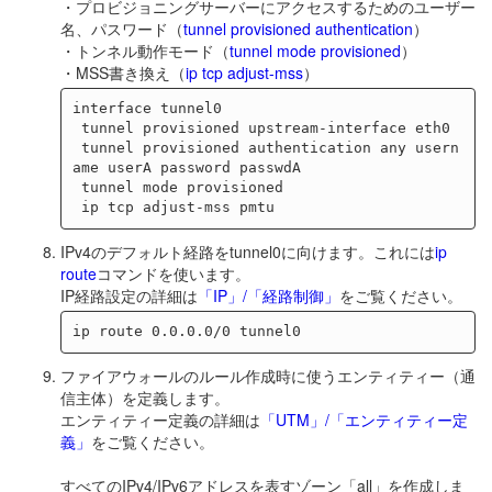
・プロビジョニングサーバーにアクセスするためのユーザー
名、パスワード（
tunnel provisioned authentication
）
・トンネル動作モード（
tunnel mode provisioned
）
・MSS書き換え（
ip tcp adjust-mss
）
interface tunnel0

 tunnel provisioned upstream-interface eth0

 tunnel provisioned authentication any usern
ame userA password passwdA

 tunnel mode provisioned

IPv4のデフォルト経路をtunnel0に向けます。これには
ip
route
コマンドを使います。
IP経路設定の詳細は
「IP」/「経路制御」
をご覧ください。
ファイアウォールのルール作成時に使うエンティティー（通
信主体）を定義します。
エンティティー定義の詳細は
「UTM」/「エンティティー定
義」
をご覧ください。
すべてのIPv4/IPv6アドレスを表すゾーン「all」を作成しま