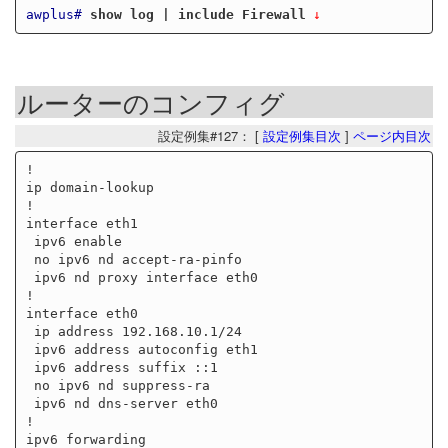
awplus#
show log | include Firewall
ルーターのコンフィグ
設定例集#127： [
設定例集目次
]
ページ内目次
!

ip domain-lookup

!

interface eth1

 ipv6 enable

 no ipv6 nd accept-ra-pinfo

 ipv6 nd proxy interface eth0

!

interface eth0

 ip address 192.168.10.1/24

 ipv6 address autoconfig eth1

 ipv6 address suffix ::1

 no ipv6 nd suppress-ra

 ipv6 nd dns-server eth0

!

ipv6 forwarding
