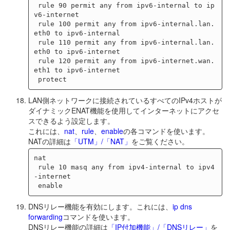
 rule 90 permit any from ipv6-internal to ip
v6-internet

 rule 100 permit any from ipv6-internal.lan.
eth0 to ipv6-internal

 rule 110 permit any from ipv6-internal.lan.
eth0 to ipv6-internet

 rule 120 permit any from ipv6-internet.wan.
eth1 to ipv6-internet

LAN側ネットワークに接続されているすべてのIPv4ホストが
ダイナミックENAT機能を使用してインターネットにアクセ
スできるよう設定します。
これには、
nat
、
rule
、
enable
の各コマンドを使います。
NATの詳細は
「UTM」/「NAT」
をご覧ください。
nat

 rule 10 masq any from ipv4-internal to ipv4
-internet

DNSリレー機能を有効にします。これには、
ip dns
forwarding
コマンドを使います。
DNSリレー機能の詳細は
「IP付加機能」/「DNSリレー」
を