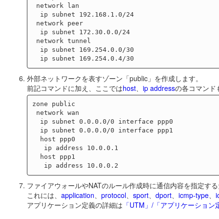
 network lan

  ip subnet 192.168.1.0/24

 network peer

  ip subnet 172.30.0.0/24

 network tunnel

  ip subnet 169.254.0.0/30

外部ネットワークを表すゾーン「public」を作成します。
前記コマンドに加え、ここでは
host
、
ip address
の各コマンド
zone public

 network wan

  ip subnet 0.0.0.0/0 interface ppp0

  ip subnet 0.0.0.0/0 interface ppp1

  host ppp0

   ip address 10.0.0.1

  host ppp1

ファイアウォールやNATのルール作成時に通信内容を指定す
これには、
application
、
protocol
、
sport
、
dport
、
icmp-type
、
アプリケーション定義の詳細は
「UTM」/「アプリケーション