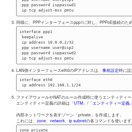
 ppp password isppasswd1

同様に、PPPインターフェースppp1に対し、PPPoE接続の
interface ppp1

 keepalive

 ip address 10.0.0.2/32

 ppp username user@isp2

 ppp password isppasswd2

LAN側インターフェースeth0のIPアドレスは、
事前設定
時に設
interface eth0

ファイアウォールやNATのルール作成時に使うエンティティ
エンティティー定義の詳細は
「UTM」/「エンティティー定義
内部ネットワークを表すゾーン「private」を作成します。
これには、
zone
、
network
、
ip subnet
の各コマンドを使います
zone private
