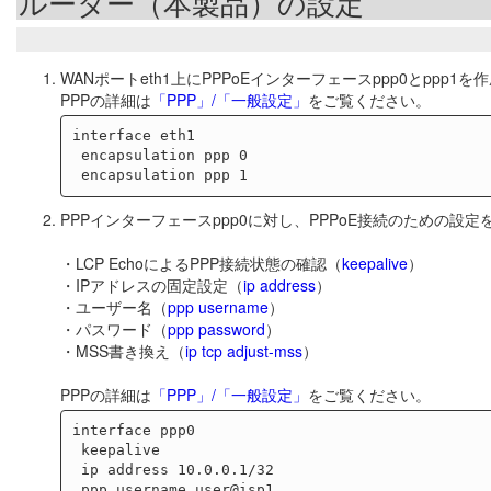
ルーター（本製品）の設定
WANポートeth1上にPPPoEインターフェースppp0とppp1
PPPの詳細は
「PPP」/「一般設定」
をご覧ください。
interface eth1

 encapsulation ppp 0

PPPインターフェースppp0に対し、PPPoE接続のための設
・LCP EchoによるPPP接続状態の確認（
keepalive
）
・IPアドレスの固定設定（
ip address
）
・ユーザー名（
ppp username
）
・パスワード（
ppp password
）
・MSS書き換え（
ip tcp adjust-mss
）
PPPの詳細は
「PPP」/「一般設定」
をご覧ください。
interface ppp0

 keepalive

 ip address 10.0.0.1/32

 ppp username user@isp1
