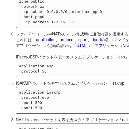
zone public

 network wan

  ip subnet 0.0.0.0/0 interface ppp0

  host ppp0

ファイアウォールやNATのルール作成時に通信内容を指定す
これには、
application
、
protocol
、
sport
、
dport
の各コマンド
アプリケーション定義の詳細は
「UTM」/「アプリケーション
IPsecのESPパケットを表すカスタムアプリケーション「esp
application esp

ISAKMPパケットを表すカスタムアプリケーション「isakmp
application isakmp

 protocol udp

 sport 500

NAT-Traversalパケットを表すカスタムアプリケーション「na
application nat-t
