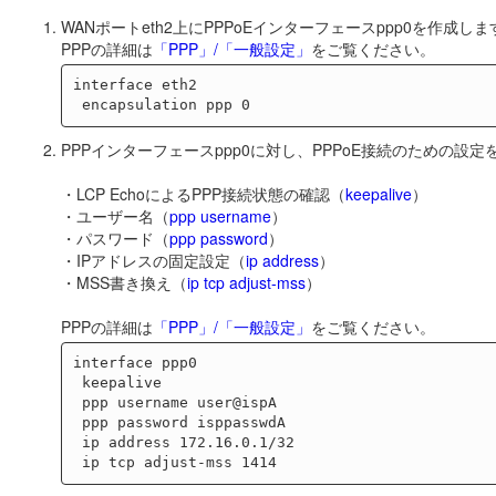
WANポートeth2上にPPPoEインターフェースppp0を作成し
PPPの詳細は
「PPP」/「一般設定」
をご覧ください。
interface eth2

PPPインターフェースppp0に対し、PPPoE接続のための設
・LCP EchoによるPPP接続状態の確認（
keepalive
）
・ユーザー名（
ppp username
）
・パスワード（
ppp password
）
・IPアドレスの固定設定（
ip address
）
・MSS書き換え（
ip tcp adjust-mss
）
PPPの詳細は
「PPP」/「一般設定」
をご覧ください。
interface ppp0

 keepalive

 ppp username user@ispA

 ppp password isppasswdA

 ip address 172.16.0.1/32
