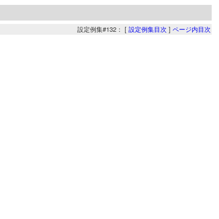
設定例集#132： [
設定例集目次
]
ページ内目次