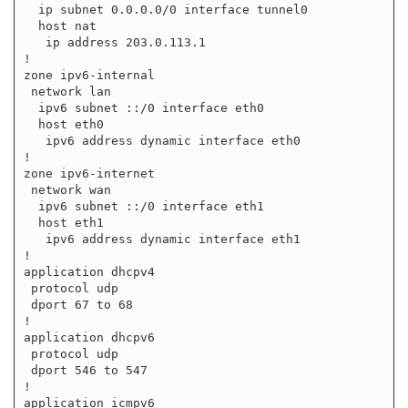
  ip subnet 0.0.0.0/0 interface tunnel0

  host nat

   ip address 203.0.113.1

!

zone ipv6-internal

 network lan

  ipv6 subnet ::/0 interface eth0

  host eth0

   ipv6 address dynamic interface eth0

!

zone ipv6-internet

 network wan

  ipv6 subnet ::/0 interface eth1

  host eth1

   ipv6 address dynamic interface eth1

!

application dhcpv4

 protocol udp

 dport 67 to 68

!

application dhcpv6

 protocol udp

 dport 546 to 547

!

application icmpv6
