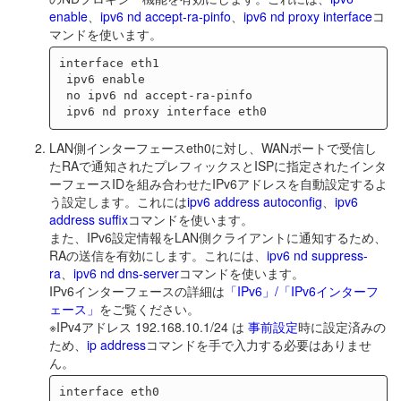
enable
、
ipv6 nd accept-ra-pinfo
、
ipv6 nd proxy interface
コ
マンドを使います。
interface eth1

 ipv6 enable

 no ipv6 nd accept-ra-pinfo

LAN側インターフェースeth0に対し、WANポートで受信し
たRAで通知されたプレフィックスとISPに指定されたインタ
ーフェースIDを組み合わせたIPv6アドレスを自動設定するよ
う設定します。これには
ipv6 address autoconfig
、
ipv6
address suffix
コマンドを使います。
また、IPv6設定情報をLAN側クライアントに通知するため、
RAの送信を有効にします。これには、
ipv6 nd suppress-
ra
、
ipv6 nd dns-server
コマンドを使います。
IPv6インターフェースの詳細は
「IPv6」/「IPv6インターフ
ェース」
をご覧ください。
※IPv4アドレス 192.168.10.1/24 は
事前設定
時に設定済みの
ため、
ip address
コマンドを手で入力する必要はありませ
ん。
interface eth0
