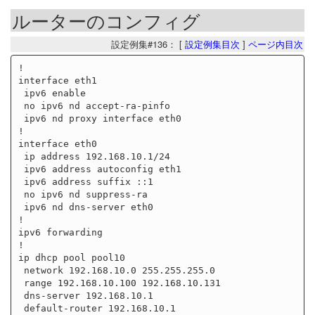
ルーターのコンフィグ
設定例集#136： [
設定例集目次
]
ページ内目次
!

interface eth1

 ipv6 enable

 no ipv6 nd accept-ra-pinfo

 ipv6 nd proxy interface eth0

!

interface eth0

 ip address 192.168.10.1/24

 ipv6 address autoconfig eth1

 ipv6 address suffix ::1

 no ipv6 nd suppress-ra

 ipv6 nd dns-server eth0

!

ipv6 forwarding

!

ip dhcp pool pool10

 network 192.168.10.0 255.255.255.0

 range 192.168.10.100 192.168.10.131

 dns-server 192.168.10.1

 default-router 192.168.10.1
