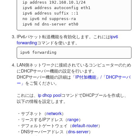
 ip address 192.168.10.1/24

 ipv6 address autoconfig eth1

 ipv6 address suffix ::1

 no ipv6 nd suppress-ra

IPv6パケット転送機能を有効化します。これには
ipv6
forwarding
コマンドを使います。
LAN側ネットワークに接続されているコンピューターのため
にDHCPサーバー機能の設定を行います。
DHCPサーバー機能の詳細は
「IP付加機能」/「DHCPサーバ
ー」
をご覧ください。
これには、
ip dhcp pool
コマンドでDHCPプールを作成し、
以下の情報を設定します。
・サブネット（
network
）
・リースするIPアドレス（
range
）
・デフォルトゲートウェイ（
default-router
）
・DNSサーバーアドレス（
dns-server
）