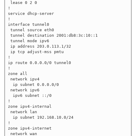
 lease 0 2 0

!

service dhcp-server

!

interface tunnel0

 tunnel source eth0

 tunnel destination 2001:db8:3c:10::1

 tunnel mode ipv6

 ip address 203.0.113.1/32

 ip tcp adjust-mss pmtu

!

ip route 0.0.0.0/0 tunnel0

!

zone all

 network ipv4

  ip subnet 0.0.0.0/0

 network ipv6

  ipv6 subnet ::/0

!

zone ipv4-internal

 network lan

  ip subnet 192.168.10.0/24

!

zone ipv4-internet

 network wan
