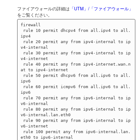
ファイアウォールの詳細は
「UTM」/「ファイアウォール」
をご覧ください。
firewall

 rule 10 permit dhcpv4 from all.ipv4 to all.
ipv4

 rule 20 permit any from ipv4-internal to ip
v4-internal

 rule 30 permit any from ipv4-internal to ip
v4-internet

 rule 40 permit any from ipv4-internet.wan.n
at to ipv4-internet

 rule 50 permit dhcpv6 from all.ipv6 to all.
ipv6

 rule 60 permit icmpv6 from all.ipv6 to all.
ipv6

 rule 70 permit any from ipv6-internal to ip
v6-internal

 rule 80 permit any from ipv6-internal to ip
v6-internal.lan.eth0

 rule 90 permit any from ipv6-internal to ip
v6-internet

 rule 100 permit any from ipv6-internal.lan.
eth0 to ipv6-internal
