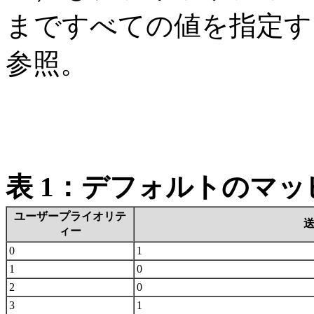
まですべての値を指定す
参照。
表 1：デフォルトのマッ
ユーザープライオリテ
送
ィー
0
1
1
0
2
0
3
1