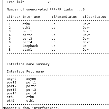
  TrapLimit............20

  Number of unencrypted PPP/FR links.....0

  ifIndex Interface      ifAdminStatus   ifOperStatus  
  -----------------------------------------------------
   1      eth0           Up              Down          
   2      eth1           Up              Down          
   3      port1          Up              Down          
   4      port2          Up              Down          
   5      port3          Up              Down          
   6      port4          Up              Down          
   7      loopback       Up              Up            
   8      vlan1          Up              Down          
  -----------------------------------------------------
  Interface name summary

  Interface Full name

  -----------------------------------------------------
  asyn0     asyn0

  port1     port1

  port2     port2

  port3     port3

  port4     port4

  eth0      eth0

  eth1      eth1

  -----------------------------------------------------
Manager > show interface=ppp0
