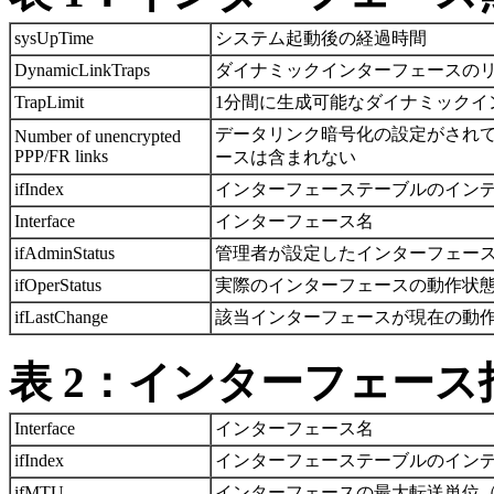
sysUpTime
システム起動後の経過時間
DynamicLinkTraps
ダイナミックインターフェースの
TrapLimit
1分間に生成可能なダイナミックイ
データリンク暗号化の設定がされて
Number of unencrypted
PPP/FR links
ースは含まれない
ifIndex
インターフェーステーブルのインデック
Interface
インターフェース名
ifAdminStatus
管理者が設定したインターフェースの状
ifOperStatus
実際のインターフェースの動作状態。「
ifLastChange
該当インターフェースが現在の動作状態
表 2：インターフェース
Interface
インターフェース名
ifIndex
インターフェーステーブルのインデック
ifMTU
インターフェースの最大転送単位（