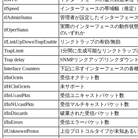
ifSpeed
インターフェースの帯域幅（推定
ifAdminStatus
管理者が設定したインターフェースの状
実際のインターフェースの動作状態。「Up
ifOperStatus
のいずれか
ifLinkUpDownTrapEnable
リンクトラップの有効/無効
TrapLimit
1分間に生成可能なリンクトラップ
Trap delay
SNMPリンクアップ/リンクダウ
Interface Counters
下記に示すインターフェースの各
ifInOctets
受信オクテット数
ifHCInOctets
未サポート
ifInUcastPkts
受信ユニキャストパケット数
ifInNUcastPkts
受信マルチキャストパケット数
ifInDiscards
破棄された受信パケット数
ifInErrors
受信エラーパケット数
ifUnknownProtos
上位プロトコルタイプが未知ある