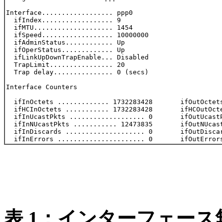
Interface.................. ppp0

  ifIndex.................. 9

  ifMTU.................... 1454

  ifSpeed.................. 10000000

  ifAdminStatus............ Up

  ifOperStatus............. Up

  ifLinkUpDownTrapEnable... Disabled

  TrapLimit................ 20

  Trap delay............... 0 (secs)

Interface Counters

  ifInOctets ............. 1732283428       ifOutOctets
  ifHCInOctets ........... 1732283428       ifHCOutOcte
  ifInUcastPkts ................... 0       ifOutUcastP
  ifInNUcastPkts ........... 12473835       ifOutNUcast
  ifInDiscards .................... 0       ifOutDiscar
表 1：インターフェース