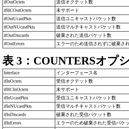
ifOutOctets
送信オクテット数
ifHCOutOctets
未サポート
ifOutUcastPkts
送信ユニキャストパケット数
ifOutNUcastPkts
送信マルチキャストパケット数
ifOutDiscards
破棄された送信パケット数
ifOutErrors
エラーのため送信されずに破棄さ
表 3：COUNTERSオプ
Interface
インターフェース名
ifInOctets
受信オクテット数
ifHCInOctets
未サポート
ifInUcastPkts
受信ユニキャストパケット数
ifInNUcastPkts
受信マルチキャストパケット数
ifInDiscards
破棄された受信パケット数
ifInErrors
エラーのため破棄された受信パケ