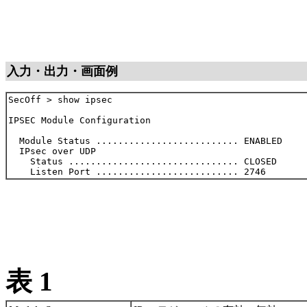
入力・出力・画面例
SecOff > show ipsec

IPSEC Module Configuration

  Module Status .......................... ENABLED

  IPsec over UDP

    Status ............................... CLOSED

表 1