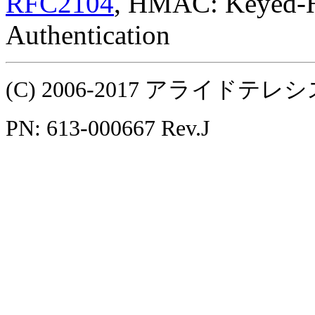
RFC2104
, HMAC: Keyed-H
Authentication
(C) 2006-2017 アライ
PN: 613-000667 Rev.J