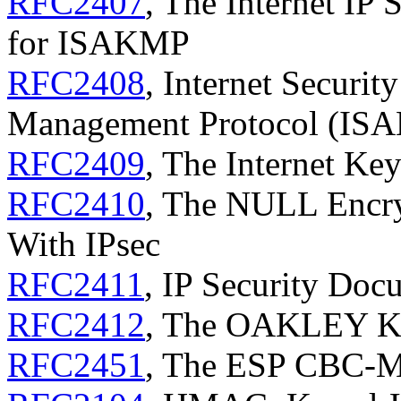
RFC2407
, The Internet IP 
for ISAKMP
RFC2408
, Internet Securit
Management Protocol (IS
RFC2409
, The Internet Ke
RFC2410
, The NULL Encry
With IPsec
RFC2411
, IP Security Do
RFC2412
, The OAKLEY Ke
RFC2451
, The ESP CBC-M