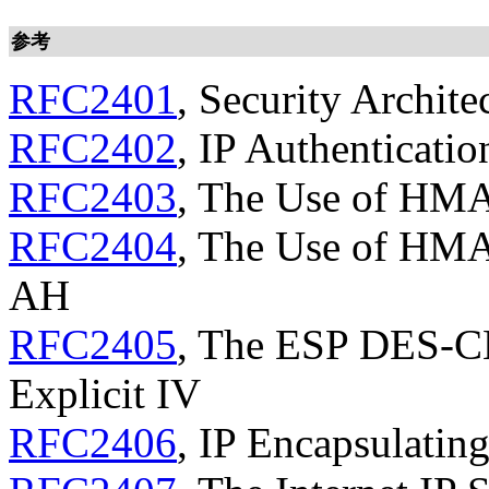
参考
RFC2401
, Security Archite
RFC2402
, IP Authenticati
RFC2403
, The Use of HM
RFC2404
, The Use of HM
AH
RFC2405
, The ESP DES-C
Explicit IV
RFC2406
, IP Encapsulatin