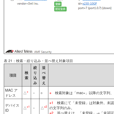
表 21：検索・絞り込み・並べ替え対象項目
絞
並
検
り
べ
項目
索
込
替
み
え
MAC ア
※
△
－
○
※
検索対象は「mac=」以降の文字列、「
ドレス
※1
検索にて「未登録」は対象外。未認証
デバイス
※1
※2
△
－
△
の文字列のみ。
ID
※2
並べ替えは、「未登録」→「未認証グ