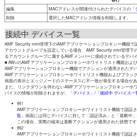
編集
MACアドレスが関連付けられたデバイスの
「
削除
選択したMACアドレス情報を削除します。
接続中 デバイス一覧
AMF Security mini管理下のAMFアプリケーションプロキ
アカウントグループを設定している場合、AMF Security min
るアカウントグループに属するAMFメンバーに接続されているデバ
■ AW+のAMFアプリケーションプロキシーホワイトリスト機能お
AMFアプリケーションプロキシー機能でアクションが適用されたデ
AMFアプリケーションプロキシーホワイトリスト機能およびブラッ
画面の表示とエッジノードのステータスに不一致が発生する場合が
また、リンクダウンを伴わないAMFアプリケーションプロキシーホ
バイスの情報が削除されますが、
「デバイス」/「接続中 デバイス一
例1
AMFアプリケーションプロキシーホワイトリスト機能で認証
覧」
画面には同じデバイスに対して「認証済み」と「遮断中」
この場合、実際の端末は遮断アクションが適用された状態です
例2
AMFアプリケーションプロキシーホワイトリスト機能で認証