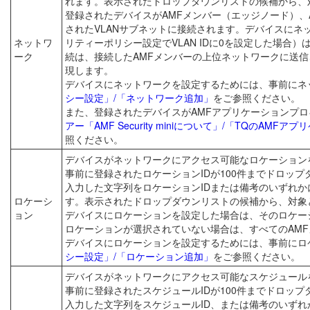
れます。表示されたドロップダウンリストの候補から、
登録されたデバイスがAMFメンバー（エッジノード）、
されたVLANサブネットに接続されます。デバイスに
ネットワ
リティーポリシー設定でVLAN IDに0を設定した場合）
ーク
続は、接続したAMFメンバーの上位ネットワークに送信さ
現します。
デバイスにネットワークを設定するためには、事前にネ
シー設定」/「ネットワーク追加」
をご参照ください。
また、登録されたデバイスがAMFアプリケーションプロ
アー「AMF Security miniについて」/「TQのAM
照ください。
デバイスがネットワークにアクセス可能なロケーション
事前に登録されたロケーションIDが100件までドロッ
入力した文字列をロケーションIDまたは備考のいずれか
ロケーシ
す。表示されたドロップダウンリストの候補から、対象
ョン
デバイスにロケーションを設定した場合は、そのロケー
ロケーションが選択されていない場合は、すべてのAM
デバイスにロケーションを設定するためには、事前にロ
シー設定」/「ロケーション追加」
をご参照ください。
デバイスがネットワークにアクセス可能なスケジュール
事前に登録されたスケジュールIDが100件までドロッ
入力した文字列をスケジュールID、または備考のいずれ