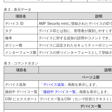
表 2：表示データ
項目名
説明
デバイス ID
AMF Security miniに登録されたデバイスのI
タグ
デバイスIDとは別に、管理者が識別しやすく
備考
デバイスに対する追加の説明やコメントです
ポリシー数
デバイスに設定されたセキュリティーポリシ
インターフェース数
デバイスの持つインターフェースとして登録さ
表 3：コマンドボタン
項目名
説明
ページ上部
デバイス追加
「デバイス追加」
画面を表示します。
接続中 デバイス一覧
「接続中 デバイス一覧」
画面を表示します。
CSV にエクスポート
デバイス一覧をCSV（カンマ区切りテキスト
デバイス一覧