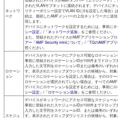
されたVLANサブネットに接続されます。デバイスに
ネットワ
リティーポリシー設定でVLAN IDに0を設定した場合）
ーク
続は、接続したAMFメンバーの上位ネットワークに送信さ
現します。
デバイスにネットワークを設定するためには、事前にネ
シー設定」/「ネットワーク追加」
をご参照ください。
また、登録されたデバイスがAMFアプリケーションプロ
アー「AMF Security miniについて」/「TQのAM
照ください。
デバイスがネットワークにアクセス可能なロケーション
事前に登録されたロケーションIDが100件までドロッ
入力した文字列をロケーションIDまたは備考のいずれか
ロケーシ
す。表示されたドロップダウンリストの候補から、対象
ョン
デバイスにロケーションを設定した場合は、そのロケー
ロケーションが選択されていない場合は、すべてのAM
デバイスにロケーションを設定するためには、事前にロ
シー設定」/「ロケーション追加」
をご参照ください。
デバイスがネットワークにアクセス可能なスケジュール
事前に登録されたスケジュールIDが100件までドロッ
入力した文字列をスケジュールID、または備考のいずれ
スケジュ
す。表示されたドロップダウンリストの候補から、対象