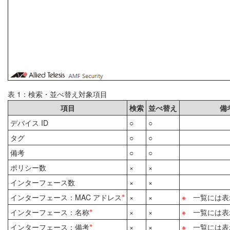
表 1：検索・並べ替え対象項目
項目
検索
並べ替え
備
デバイス ID
○
○
タグ
○
○
備考
○
○
ポリシー数
×
×
インターフェース数
×
×
※
インターフェース：MAC アドレス
×
×
※
一覧には表
※
インターフェース：名称
×
×
※
一覧には表
※
インターフェース：備考
×
×
※
一覧には表