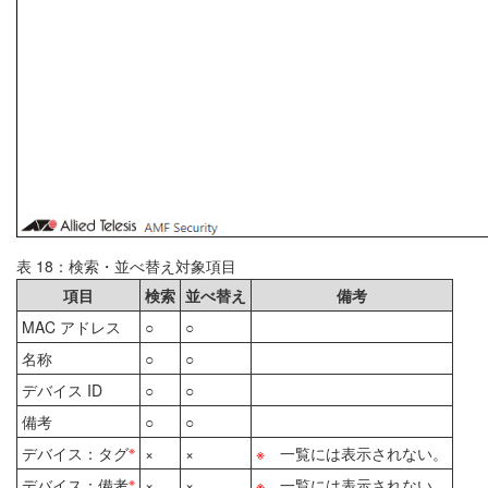
表 18：検索・並べ替え対象項目
項目
検索
並べ替え
備考
MAC アドレス
○
○
名称
○
○
デバイス ID
○
○
備考
○
○
※
デバイス：タグ
×
×
※
一覧には表示されない。
※
デバイス：備考
×
×
※
一覧には表示されない。