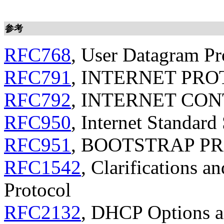
参考
RFC768
, User Datagram Pr
RFC791
, INTERNET PR
RFC792
, INTERNET CO
RFC950
, Internet Standard
RFC951
, BOOTSTRAP P
RFC1542
, Clarifications a
Protocol
RFC2132
, DHCP Options 