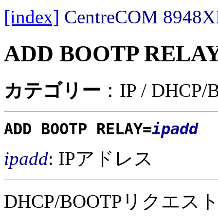
[index]
CentreCOM 89
ADD BOOTP RELA
カテゴリー
：IP / DHC
ADD BOOTP RELAY=
ipadd
ipadd
: IPアドレス
DHCP/BOOTPリクエ