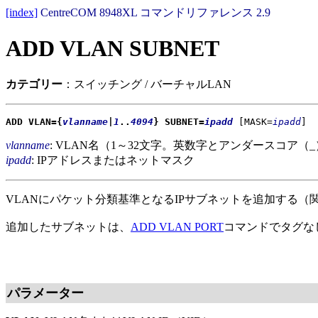
[index]
CentreCOM 8948XL コマンドリファレンス 2.9
ADD VLAN SUBNET
カテゴリー
：スイッチング / バーチャルLAN
ADD VLAN={
vlanname
|
1
..
4094
} SUBNET=
ipadd
[MASK=
ipadd
]
vlanname
: VLAN名（1～32文字。英数字とアンダースコ
ipadd
: IPアドレスまたはネットマスク
VLANにパケット分類基準となるIPサブネットを追加する（
追加したサブネットは、
ADD VLAN PORT
コマンドでタグな
パラメーター