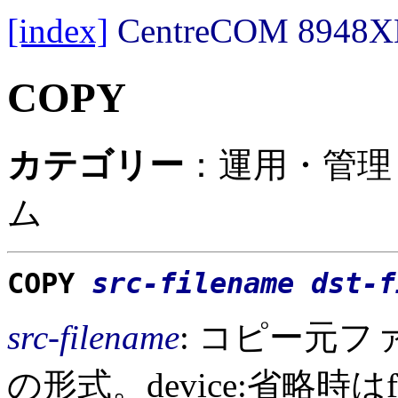
[index]
CentreCOM 89
COPY
カテゴリー
：運用・管理
ム
COPY
src-filename
dst-f
src-filename
: コピー元ファイル
の形式。device:省略時は