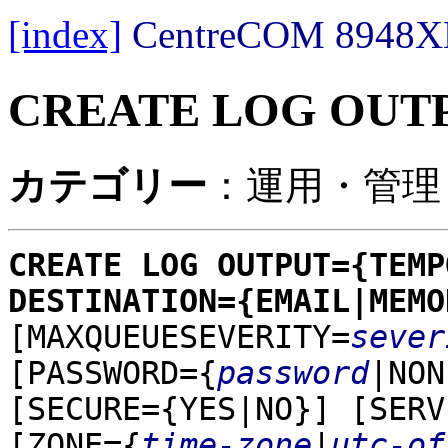
[index]
CentreCOM 89
CREATE LOG OUT
カテゴリー
：運用・管理 
CREATE LOG OUTPUT={TEMP
DESTINATION={EMAIL|MEMO
[MAXQUEUESEVERITY=
sever
[PASSWORD={
password
|NON
[SECURE={YES|NO}]
[SERV
[ZONE={
time-zone
|
utc-of