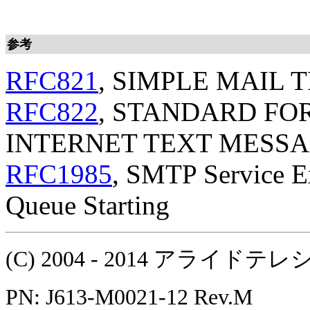
参考
RFC821
, SIMPLE MAIL
RFC822
, STANDARD FO
INTERNET TEXT MESS
RFC1985
, SMTP Service E
Queue Starting
(C) 2004 - 2014 アラ
PN: J613-M0021-12 Rev.M