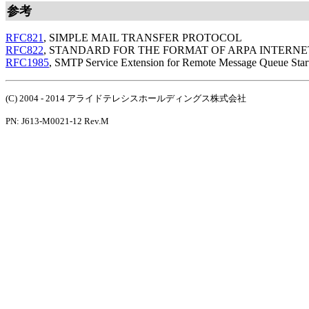
参考
RFC821
, SIMPLE MAIL TRANSFER PROTOCOL
RFC822
, STANDARD FOR THE FORMAT OF ARPA INTERN
RFC1985
, SMTP Service Extension for Remote Message Queue Star
(C) 2004 - 2014 アライドテレシスホールディングス株式会社
PN: J613-M0021-12 Rev.M