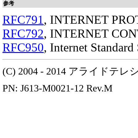
参考
RFC791
, INTERNET PR
RFC792
, INTERNET CO
RFC950
, Internet Standard
(C) 2004 - 2014 アラ
PN: J613-M0021-12 Rev.M