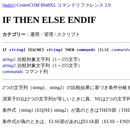
[index]
CentreCOM 8948XL コマンドリファレンス 2.9
IF THEN ELSE ENDIF
カテゴリー
：運用・管理 / スクリプト
IF
string1
{EQ|NE}
string2
THEN
commands
[ELSE
commands
string1
: 比較対象文字列（1～255文字）
string2
: 比較対象文字列（1～255文字）
commands
: コマンド列
2つの文字列（string1、string2）の比較結果に基づ
演算子EQは2つの文字列が等しいときに真、NEは2つの文
条件式（string1 {EQ|NE} string2）が真のときはTH
条件式が偽のときは、ELSE節があればELSE節（ELSE～E