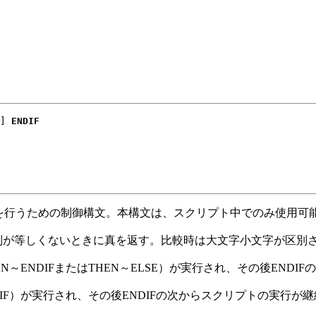
]
ENDIF
き条件分岐を行うための制御構文。本構文は、スクリプト中でのみ使用可
字列が等しくないときに真を返す。比較時は大文字小文字が区別
EN節（THEN～ENDIFまたはTHEN～ELSE）が実行され、その後EN
NDIF）が実行され、その後ENDIFの次からスクリプトの実行が