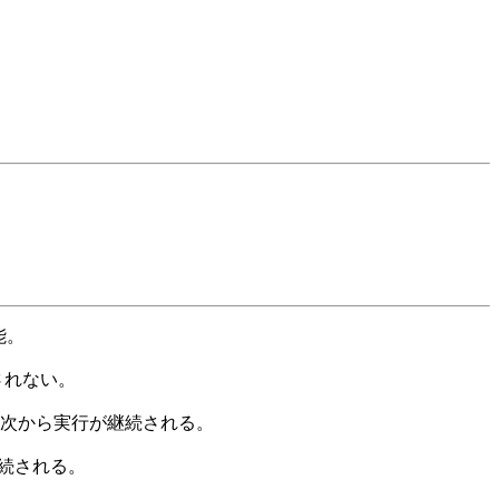
能。
されない。
DIFの次から実行が継続される。
継続される。