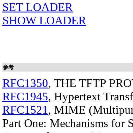
SET LOADER
SHOW LOADER
参考
RFC1350
, THE TFTP PR
RFC1945
, Hypertext Trans
RFC1521
, MIME (Multipur
Part One: Mechanisms for S