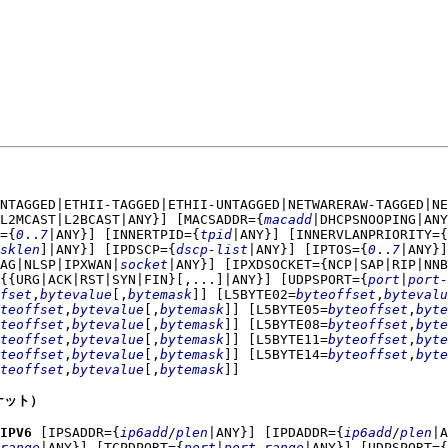
NTAGGED|ETHII
-
TAGGED|ETHII
-
UNTAGGED|NETWARERAW
-
TAGGED|NE
L2MCAST|L2BCAST|ANY}]
[MACSADDR={
macadd
|DHCPSNOOPING|ANY
={
0
..
7
|ANY}]
[INNERTPID={
tpid
|ANY}]
[INNERVLANPRIORITY={
sklen
]|ANY}]
[IPDSCP={
dscp-list
|ANY}]
[IPTOS={
0
..
7
|ANY}]
AG|NLSP|IPXWAN|
socket
|ANY}]
[IPXDSOCKET={NCP|SAP|RIP|NNB
{{URG|ACK|RST|SYN|FIN}[,...]|ANY}]
[UDPSPORT={
port
|
port-
fset
,
bytevalue
[,
bytemask
]]
[L5BYTE02=
byteoffset
,
bytevalu
teoffset
,
bytevalue
[,
bytemask
]]
[L5BYTE05=
byteoffset
,
byte
teoffset
,
bytevalue
[,
bytemask
]]
[L5BYTE08=
byteoffset
,
byte
teoffset
,
bytevalue
[,
bytemask
]]
[L5BYTE11=
byteoffset
,
byte
teoffset
,
bytevalue
[,
bytemask
]]
[L5BYTE14=
byteoffset
,
byte
teoffset
,
bytevalue
[,
bytemask
]]
ケット）
=IPV6
[IPSADDR={
ip6add
/
plen
|ANY}]
[IPDADDR={
ip6add
/
plen
|A
range
|ANY}]
[TCPDPORT={
port
|
port-range
|ANY}]
[UDPSPORT={