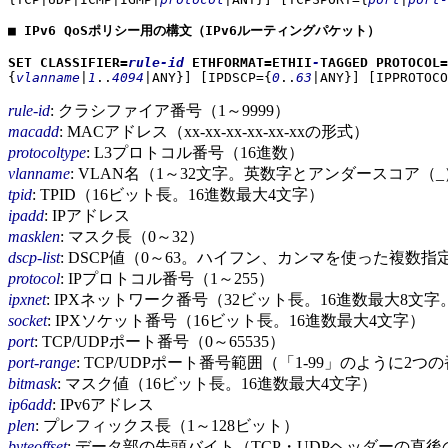
■ IPv6 QoSポリシー用の構文（IPv6ルーティングパケット）
SET CLASSIFIER=
rule-id
ETHFORMAT=ETHII
-
TAGGED PROTOCOL
{
vlanname
|
1
..
4094
|ANY}]
[IPDSCP={
0
..
63
|ANY}]
[IPPROTOCO
rule-id
: クラシファイア番号（1～9999）
macadd
: MACアドレス（xx-xx-xx-xx-xx-xxの形式）
protocoltype
: L3プロトコル番号（16進数）
vlanname
: VLAN名（1～32文字。英数字とアンダースコ
tpid
: TPID（16ビット長。16進数最大4文字）
ipadd
: IPアドレス
masklen
: マスク長（0～32）
dscp-list
: DSCP値（0～63。ハイフン、カンマを使った複数指
protocol
: IPプロトコル番号（1～255）
ipxnet
: IPXネットワーク番号（32ビット長。16進数最大8文
socket
: IPXソケット番号（16ビット長。16進数最大4文字）
port
: TCP/UDPポート番号（0～65535）
port-range
: TCP/UDPポート番号範囲（「1-99」のように
bitmask
: マスク値（16ビット長。16進数最大4文字）
ip6add
: IPv6アドレス
plen
: プレフィックス長（1～128ビット）
byteoffset
: データ部の先頭バイト（TCP・UDPヘッダーの直