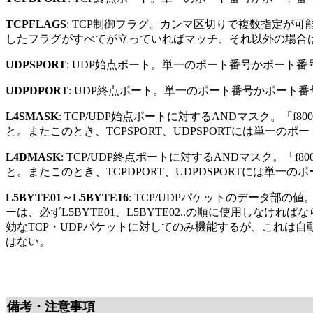
TCPFLAGS
: TCP制御フラグ。カンマ区切りで複数指定
したフラグがすべてが立っていればマッチ、それ以外の場合
UDPSPORT
: UDP始点ポート。単一のポート番号かポート番
UDPDPORT
: UDP終点ポート。単一のポート番号かポート
L4SMASK
: TCP/UDP始点ポートに対するANDマスク。「f
と。またこのとき、TCPSPORT、UDPSPORTには単一の
L4DMASK
: TCP/UDP終点ポートに対するANDマスク。「
と。またこのとき、TCPDPORT、UDPDSPORTには単一
L5BYTE01～L5BYTE16
: TCP/UDPパケットのデータ部の値。1
ーは、必ずL5BYTE01、L5BYTE02..の順に使用しなけ
効なTCP・UDPパケットに対してのみ機能するが、これは自動的
はない。
備考・注意事項