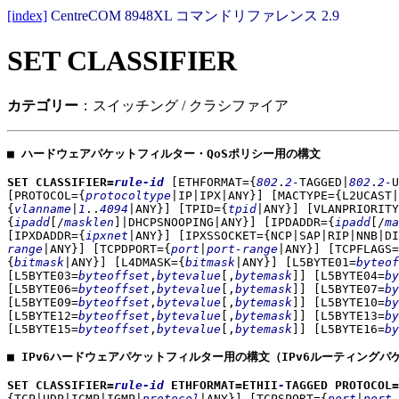
[index]
CentreCOM 8948XL コマンドリファレンス 2.9
SET CLASSIFIER
カテゴリー
：スイッチング / クラシファイア
■ ハードウェアパケットフィルター・QoSポリシー用の構文
SET CLASSIFIER=
rule-id
[ETHFORMAT={
802
.
2-
TAGGED|
802
.
2-
U
[PROTOCOL={
protocoltype
|IP|IPX|ANY}]
[MACTYPE={L2UCAST|
{
vlanname
|
1
..
4094
|ANY}]
[TPID={
tpid
|ANY}]
[VLANPRIORITY
{
ipadd
[/
masklen
]|DHCPSNOOPING|ANY}]
[IPDADDR={
ipadd
[/
ma
[IPXDADDR={
ipxnet
|ANY}]
[IPXSSOCKET={NCP|SAP|RIP|NNB|DI
range
|ANY}]
[TCPDPORT={
port
|
port-range
|ANY}]
[TCPFLAGS=
{
bitmask
|ANY}]
[L4DMASK={
bitmask
|ANY}]
[L5BYTE01=
byteof
[L5BYTE03=
byteoffset
,
bytevalue
[,
bytemask
]]
[L5BYTE04=
by
[L5BYTE06=
byteoffset
,
bytevalue
[,
bytemask
]]
[L5BYTE07=
by
[L5BYTE09=
byteoffset
,
bytevalue
[,
bytemask
]]
[L5BYTE10=
by
[L5BYTE12=
byteoffset
,
bytevalue
[,
bytemask
]]
[L5BYTE13=
by
[L5BYTE15=
byteoffset
,
bytevalue
[,
bytemask
]]
[L5BYTE16=
by
■ IPv6ハードウェアパケットフィルター用の構文（IPv6ルーティングパ
SET CLASSIFIER=
rule-id
ETHFORMAT=ETHII
-
TAGGED PROTOCOL
{TCP|UDP|ICMP|IGMP|
protocol
|ANY}]
[TCPSPORT={
port
|
port-