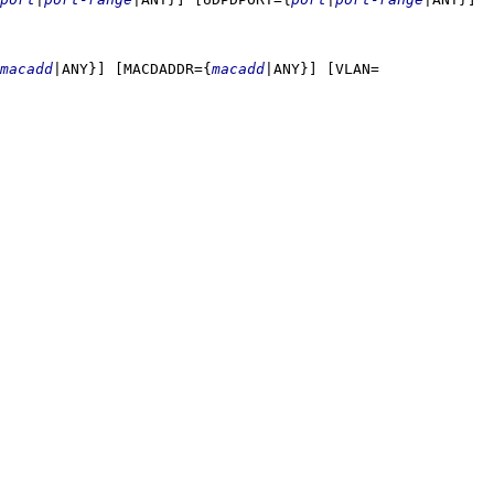
macadd
|ANY}]
[MACDADDR={
macadd
|ANY}]
[VLAN=