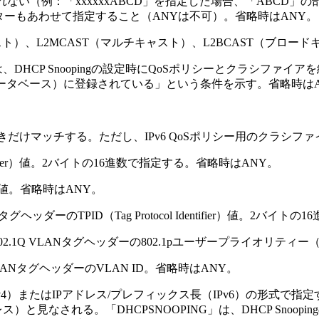
い（例：「xxxxxxABCD」を指定した場合、「ABCD」の部
ーターもあわせて指定すること（ANYは不可）。省略時はANY。
ャスト）、L2MCAST（マルチキャスト）、L2BCAST（ブロ
G」は、DHCP Snoopingの設定時にQoSポリシーとクラシ
ングデータベース）に登録されている」という条件を示す。省略時は
ときだけマッチする。ただし、IPv6 QoSポリシー用のクラシフ
 Identifier）値。2バイトの16進数で指定する。省略時はANY。
7）値。省略時はANY。
ヘッダーのTPID（Tag Protocol Identifier）値。2バ
2.1Q VLANタグヘッダーの802.1pユーザープライオリティー
LANタグヘッダーのVLAN ID。省略時はANY。
ク長（IPv4）またはIPアドレス/プレフィックス長（IPv6）の
）と見なされる。「DHCPSNOOPING」は、DHCP Snoo