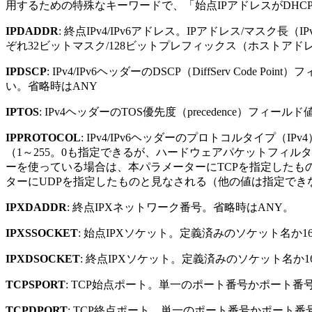
用するための特殊なキーワードで、「始点IPアドレスがDHCP
IPDADDR
: 終点IPv4/IPv6アドレス。IPアドレス/マス
ぞれ32ビットマスク/128ビットプレフィックス（ホストアド
IPDSCP
: IPv4/IPv6ヘッダーのDSCP（DiffServ C
い。省略時はANY
IPTOS
: IPv4ヘッダーのTOS優先度（precedence）フ
IPPROTOCOL
: IPv4/IPv6ヘッダーのプロトコルタイプ（
（1～255。0も指定できるが、ハードウェアパケットフィルタ
ーを使っている場合は、本パラメーターにTCPを指定したもの
ターにUDPを指定したものと見なされる（他の値は指定でき
IPXDADDR
: 終点IPXネットワーク番号。省略時はANY。
IPXSSOCKET
: 始点IPXソケット。定義済みのソケット名か
IPXDSOCKET
: 終点IPXソケット。定義済みのソケット名
TCPSPORT
: TCP始点ポート。単一のポート番号かポート番
TCPDPORT
: TCP終点ポート。単一のポート番号かポート