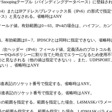
 Snoopingテーブル（バインディングデータベース）に登録
ク長（IPv4）またはIPアドレス/プレフィックス長（IPv6）の
レス）と見なされる。省略時はANY
ode Point）フィールド値。有効範囲は0～63。IPv4の場合は、ハ
ィールド値。有効範囲は0～7。IPDSCPとは同時に指定できない。省略時
IPv4）/次ヘッダー（IPv6）フィールド値。定義済みのプロトコル名
ーやQoSポリシーに割り当てた時点でエラーになるため使用不可）
と見なされる（他の値は指定できない）。また、UDPSPORT
ない）。省略時はANY
16進表記のソケット番号で指定する。省略時はANY。
か16進表記のソケット番号で指定する。省略時はANY。
号の範囲を指定する。範囲を指定した場合、L4SMASKパラメ
番号の範囲を指定する。範囲を指定した場合、L4DMASKパラメ