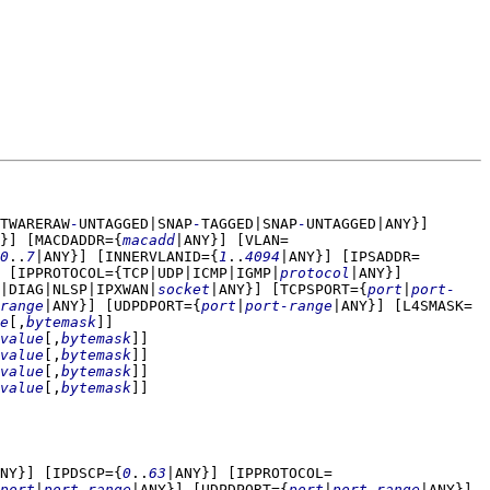
TWARERAW
-
UNTAGGED|SNAP
-
TAGGED|SNAP
-
UNTAGGED|ANY}]
}]
[MACDADDR={
macadd
|ANY}]
[VLAN=
0
..
7
|ANY}]
[INNERVLANID={
1
..
4094
|ANY}]
[IPSADDR=
[IPPROTOCOL={TCP|UDP|ICMP|IGMP|
protocol
|ANY}]
|DIAG|NLSP|IPXWAN|
socket
|ANY}]
[TCPSPORT={
port
|
port-
range
|ANY}]
[UDPDPORT={
port
|
port-range
|ANY}]
[L4SMASK=
e
[,
bytemask
]]
value
[,
bytemask
]]
value
[,
bytemask
]]
value
[,
bytemask
]]
value
[,
bytemask
]]
NY}]
[IPDSCP={
0
..
63
|ANY}]
[IPPROTOCOL=
port
|
port-range
|ANY}]
[UDPDPORT={
port
|
port-range
|ANY}]