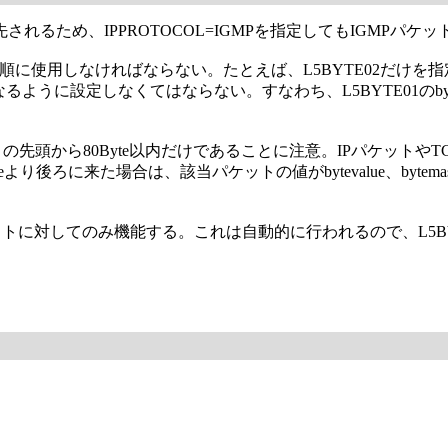
されるため、IPPROTOCOL=IGMPを指定してもIGMPパ
2..の順に使用しなければならない。たとえば、L5BYTE02だけを
うに設定しなくてはならない。すなわち、L5BYTE01のbyteoffs
トの先頭から80Byte以内だけであることに注意。IPパケットやT
より後ろに来た場合は、該当パケットの値がbytevalue、by
パケットに対してのみ機能する。これは自動的に行われるので、L5B