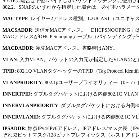
SNAPの場合は下位2バイトしかパケットマッチングに使用されな
802.2、SNAPのいずれかを指定した場合は、必ず本パラメ
MACTYPE
: レイヤー2アドレス種別。L2UCAST（ユニキ
MACSADDR
: 送信元MACアドレス。「DHCPSNOOPIN
MACアドレスがDHCP Snoopingテーブル（バインディ
MACDADDR
: 宛先MACアドレス。省略時はANY。
VLAN
: 入力VLAN。パケットの入力元が指定したVLANの
TPID
: 802.1Q VLANタグヘッダーのTPID（Tag Protocol
VLANPRIORITY
: 802.1pユーザープライオリティー（0～
INNERTPID
: ダブルタグパケットにおける内側802.1Q VLANタグ
INNERVLANPRIORITY
: ダブルタグパケットにおける内側80
INNERVLANID
: ダブルタグパケットにおける内側802.1Q V
IPSADDR
: 始点IPv4/IPv6アドレス。IPアドレス/マス
ぞれ32ビットマスク/128ビットプレフィックス（ホストアドレス