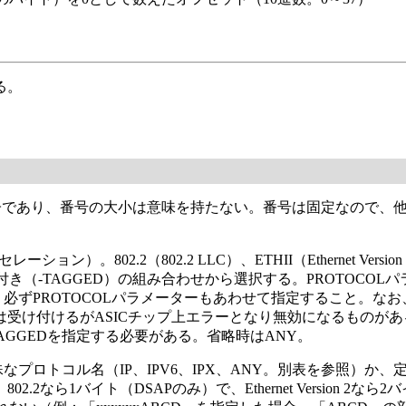
）
）
る。
別子であり、番号の大小は意味を持たない。番号は固定なので、
ン）。802.2（802.2 LLC）、ETHII（Ethernet Version 2
）、タグ付き（-TAGGED）の組み合わせから選択する。PROTO
合は、必ずPROTOCOLパラメーターもあわせて指定すること。なお
け付けるがASICチップ上エラーとなり無効になるものがあるの
UNTAGGEDを指定する必要がある。省略時はANY。
なプロトコル名（IP、IPV6、IPX、ANY。別表を参照）か
なら1バイト（DSAPのみ）で、Ethernet Version 2な