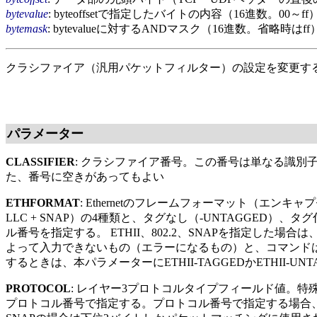
bytevalue
: byteoffsetで指定したバイトの内容（16進数。00～ff
bytemask
: bytevalueに対するANDマスク（16進数。省略時はff
クラシファイア（汎用パケットフィルター）の設定を変更す
パラメーター
CLASSIFIER
: クラシファイア番号。この番号は単なる識
た、番号に空きがあってもよい
ETHFORMAT
: Ethernetのフレームフォーマット（エンキャプセレーショ
LLC + SNAP）の4種類と、タグなし（-UNTAGGED
ル番号を指定する。 ETHII、802.2、SNAPを指定した場
よって入力できないもの（エラーになるもの）と、コマンドは受
するときは、本パラメーターにETHII-TAGGEDかETHII-
PROTOCOL
: レイヤー3プロトコルタイプフィールド値。特殊
プロトコル番号で指定する。プロトコル番号で指定する場合、802.2