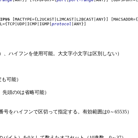
=IPV6
[MACTYPE={L2UCAST|L2MCAST|L2BCAST|ANY}]
[MACSADDR={
L={TCP|UDP|ICMP|IGMP|
protocol
|ANY}]
ア（_）、ハイフンを使用可能。大文字小文字は区別しない）
定も可能）
字。先頭の0は省略可能）
2つの番号をハイフンで区切って指定する。有効範囲は0～65535）
後のバイト）を0として数えたオフセット（10進数。0～37）