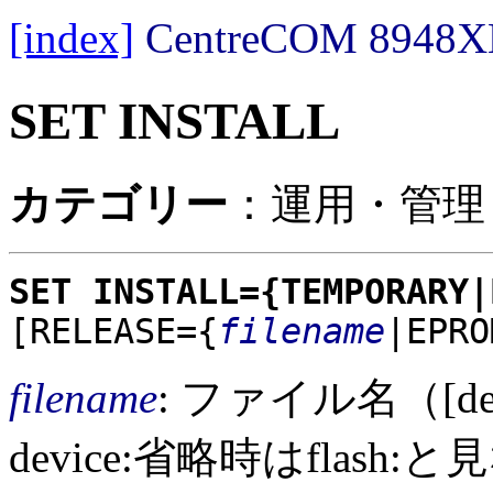
[index]
CentreCOM 89
SET INSTALL
カテゴリー
：運用・管理 
SET INSTALL={TEMPORARY|
[RELEASE={
filename
|EPRO
filename
: ファイル名（[devi
device:省略時はflash: