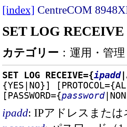
[index]
CentreCOM 89
SET LOG RECEIVE
カテゴリー
：運用・管理 
SET LOG RECEIVE={
ipadd
{YES|NO}]
[PROTOCOL={AL
[PASSWORD={
password
|NON
ipadd
: IPアドレスまた