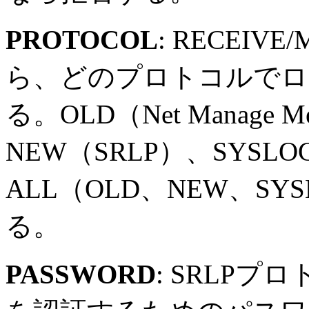
PROTOCOL
: RECEI
ら、どのプロトコルでロ
る。OLD（Net Manage Mes
NEW（SRLP）、SYSL
ALL（OLD、NEW、S
る。
PASSWORD
: SRLP