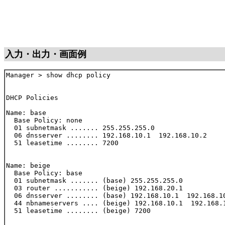
入力・出力・画面例
Manager > show dhcp policy

DHCP Policies

Name: base

  Base Policy: none

  01 subnetmask ....... 255.255.255.0

  06 dnsserver ........ 192.168.10.1  192.168.10.2

  51 leasetime ........ 7200

Name: beige

  Base Policy: base

  01 subnetmask ....... (base) 255.255.255.0

  03 router ........... (beige) 192.168.20.1

  06 dnsserver ........ (base) 192.168.10.1  192.168.10
  44 nbnameservers .... (beige) 192.168.10.1  192.168.1
  51 leasetime ........ (beige) 7200
