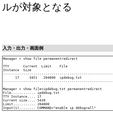
ルが対象となる
入力・出力・画面例
Manager > show file permanentredirect

TTY       Current  Limit    File

Instance  Size

-------------------------------------------------------
      17     3451   204800  ipdebug.txt

-------------------------------------------------------
Manager > show file=ipdebug.txt permanentredirect

File............ ipdebug.txt

TTY Instance.... 17

Current size.... 5439

Limit........... 204800
