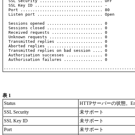
  SSL Security .......................... OFF

  SSL Key ID ............................ -

  Port .................................. 80

  Listen port ........................... Open

  Sessions opened ....................... 0

  Sessions closed ....................... 0

  Received requests ..................... 0

  Unknown requests ...................... 0

  Transmitted replies ................... 0

  Aborted replies ....................... 0

  Transmitted replies on bad session .... 0

  Authorisation successes ............... 0

  Authorisation failures ................ 0

表 1
Status
HTTPサーバーの状態。Enab
SSL Security
未サポート
SSL Key ID
未サポート
Port
未サポート