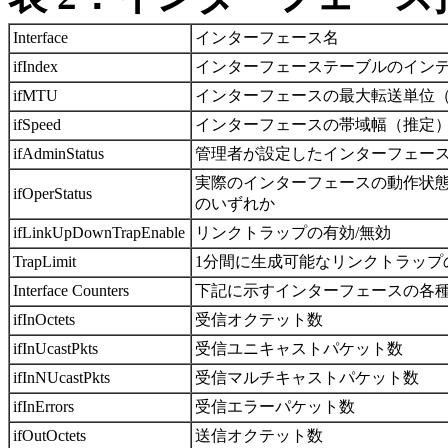
Interface
インターフェース名
ifIndex
インターフェーステーブルのインデック
ifMTU
インターフェースの最大転送単位（
ifSpeed
インターフェースの帯域幅（推定
ifAdminStatus
管理者が設定したインターフェースの状
実際のインターフェースの動作状態。「Up
ifOperStatus
のいずれか
ifLinkUpDownTrapEnable
リンクトラップの有効/無効
TrapLimit
1分間に生成可能なリンクトラップ
Interface Counters
下記に示すインターフェースの各
ifInOctets
受信オクテット数
ifInUcastPkts
受信ユニキャストパケット数
ifInNUcastPkts
受信マルチキャストパケット数
ifInErrors
受信エラーパケット数
ifOutOctets
送信オクテット数