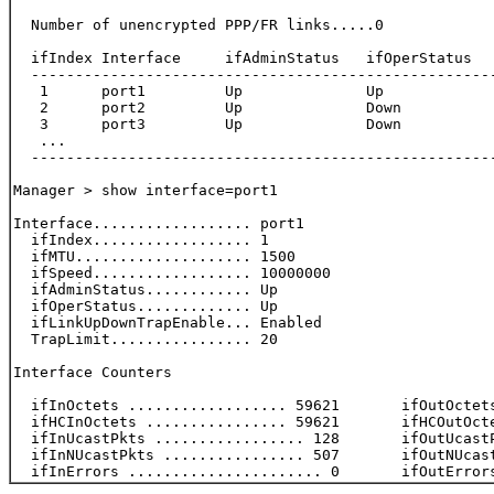
  Number of unencrypted PPP/FR links.....0

  ifIndex Interface     ifAdminStatus   ifOperStatus   
  -----------------------------------------------------
   1      port1         Up              Up             
   2      port2         Up              Down           
   3      port3         Up              Down           
   ...

  -----------------------------------------------------
Manager > show interface=port1

Interface.................. port1

  ifIndex.................. 1

  ifMTU.................... 1500

  ifSpeed.................. 10000000

  ifAdminStatus............ Up

  ifOperStatus............. Up

  ifLinkUpDownTrapEnable... Enabled

  TrapLimit................ 20

Interface Counters

  ifInOctets .................. 59621       ifOutOctets
  ifHCInOctets ................ 59621       ifHCOutOcte
  ifInUcastPkts ................. 128       ifOutUcastP
  ifInNUcastPkts ................ 507       ifOutNUcast