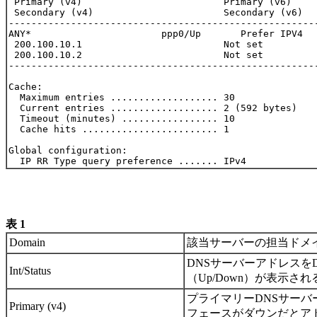
 Primary (v4)                         Primary (v6)

 Secondary (v4)                       Secondary (v6)

-------------------------------------------------------
ANY*                       ppp0/Up       Prefer IPV4   
 200.100.10.1                         Not set

 200.100.10.2                         Not set

-------------------------------------------------------
Cache:

  Maximum entries ................... 30

  Current entries ................... 2 (592 bytes)

  Timeout (minutes) ................. 10

  Cache hits ........................ 1

Global configuration:

表 1
Domain
該当サーバーの担当ドメ
DNSサーバーアドレスを
Int/Status
（Up/Down）が表示
プライマリーDNSサーバ
Primary (v4)
フェースがダウンだとア