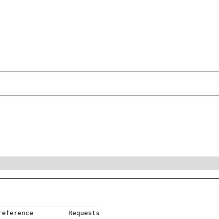
。
-------------------------

eference         Requests
