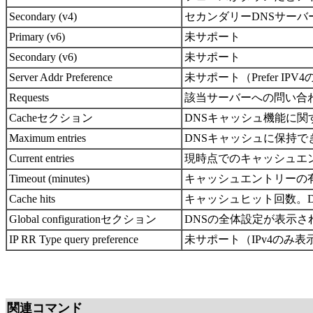
Secondary (v4)
セカンダリーDNSサーバー
Primary (v6)
未サポート
Secondary (v6)
未サポート
Server Addr Preference
未サポート（Prefer IPV
Requests
該当サーバーへの問い合
Cacheセクション
DNSキャッシュ機能に
Maximum entries
DNSキャッシュに保持
Current entries
現時点でのキャッシュエ
Timeout (minutes)
キャッシュエントリーの
Cache hits
キャッシュヒット回数。
Global configurationセクション
DNSの全体設定が表示さ
IP RR Type query preference
未サポート（IPv4のみ表
関連コマンド