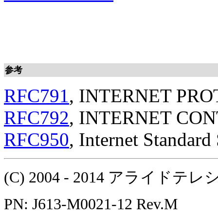
参考
RFC791
, INTERNET PR
RFC792
, INTERNET CO
RFC950
, Internet Standard
(C) 2004 - 2014 アラ
PN: J613-M0021-12 Rev.M