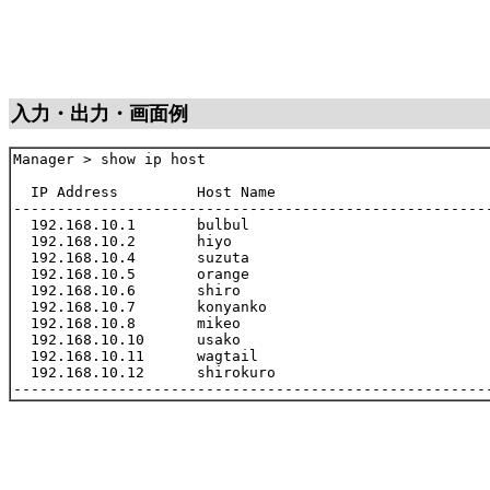
入力・出力・画面例
Manager > show ip host

  IP Address         Host Name

-------------------------------------------------------
  192.168.10.1       bulbul

  192.168.10.2       hiyo

  192.168.10.4       suzuta

  192.168.10.5       orange

  192.168.10.6       shiro

  192.168.10.7       konyanko

  192.168.10.8       mikeo

  192.168.10.10      usako

  192.168.10.11      wagtail

  192.168.10.12      shirokuro
