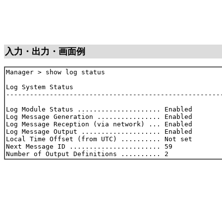
入力・出力・画面例
Manager > show log status

Log System Status

-------------------------------------------------------
Log Module Status ..................... Enabled

Log Message Generation ................ Enabled

Log Message Reception (via network) ... Enabled

Log Message Output .................... Enabled

Local Time Offset (from UTC) .......... Not set

Next Message ID ....................... 59
