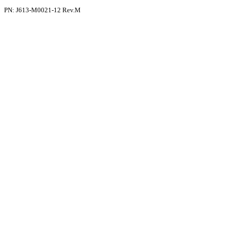
PN: J613-M0021-12 Rev.M